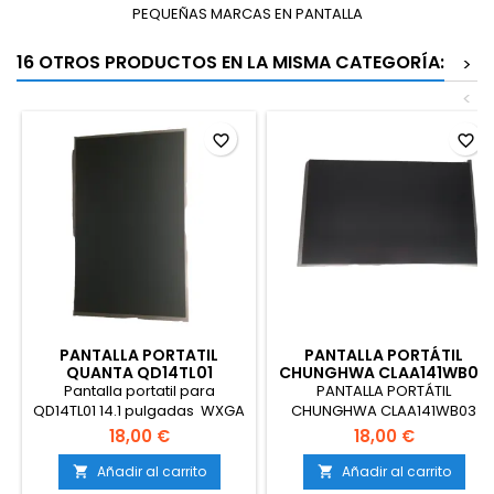
PEQUEÑAS MARCAS EN PANTALLA
16 OTROS PRODUCTOS EN LA MISMA CATEGORÍA:
>
<
favorite_border
favorite_border
PANTALLA PORTATIL
PANTALLA PORTÁTIL
QUANTA QD14TL01
CHUNGHWA CLAA141WB03
Pantalla portatil para
PANTALLA PORTÁTIL
QD14TL01 14.1 pulgadas WXGA
CHUNGHWA CLAA141WB03
30 pines
Pantalla :14.1” Producto
18,00 €
18,00 €
procedente de desmontaje.
PEQUEÑOS ARAÑAZOS EN
Añadir al carrito
Añadir al carrito


PANTALLA