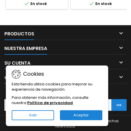


En stock
En stock

PRODUCTOS

NUESTRA EMPRESA

SU CUENTA
Cookies

CONTACTO
Esta tienda utiliza cookies para mejorar su
experiencia de navegación.
BOLETÍN
Para obtener más información, consulte
nuestra
Política de privacidad
.
Salir
Aceptar
© Copyright 2026 thephoneglass.com. Todos los derechos
reservados.