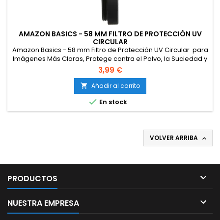
AMAZON BASICS - 58 MM FILTRO DE PROTECCIÓN UV
CIRCULAR
Amazon Basics - 58 mm Filtro de Protección UV Circular para
Imágenes Más Claras, Protege contra el Polvo, la Suciedad y
los Arañazos
3,99 €
Añadir al carrito


En stock
VOLVER ARRIBA


PRODUCTOS

NUESTRA EMPRESA