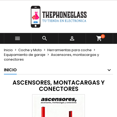
×
×
×
×
Mi lista de deseos
((modalTitle))
Crear lista de deseos
Iniciar sesión
Crear nueva lista
add_circle_outline
((confirmMessage))
Debe iniciar sesión para guardar productos en su
Nombre de la lista de deseos
lista de deseos.
0



((cancelText))
((modalDeleteText))
Cancelar
Iniciar sesión
Inicio
Coche y Moto
Herramientas para coche
Cancelar
Crear lista de deseos
Equipamiento de garaje
Ascensores, montacargas y
conectores
INICIO
ASCENSORES, MONTACARGAS Y
CONECTORES