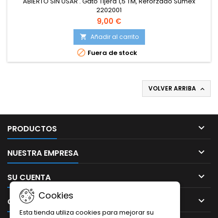
ABIERTO SIN USAR . Gato Tijera 1,5 TM, Reforzado Sumex
2202001
9,00 €
Añadir al carrito


Fuera de stock
VOLVER ARRIBA


PRODUCTOS

NUESTRA EMPRESA

SU CUENTA
Cookies

CONTACTO
Esta tienda utiliza cookies para mejorar su