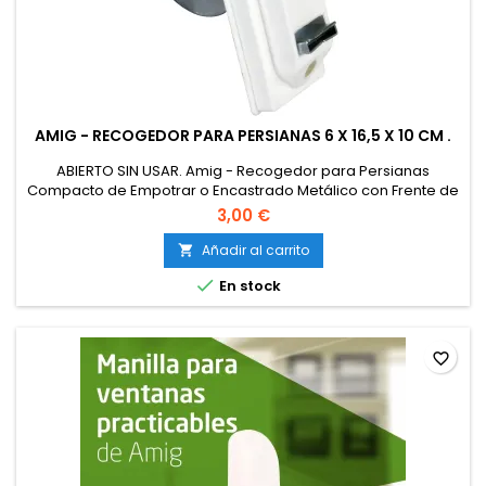
AMIG - RECOGEDOR PARA PERSIANAS 6 X 16,5 X 10 CM .
ABIERTO SIN USAR. Amig - Recogedor para Persianas
Compacto de Empotrar o Encastrado Metálico con Frente de
Plástico Blanco de Diseño Sencillo y Atemporal - Medidas: 6 x
3,00 €
16,5 x 10 cm
Añadir al carrito


En stock
favorite_border