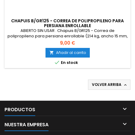
CHAPUIS B/GR125 - CORREA DE POLIPROPILENO PARA
PERSIANA ENROLLABLE
ABIERTO SIN USAR . Chapuis B/GR125 - Correa de
polipropileno para persiana enrollable (214 kg, ancho 15 mm,
bobina de 25 m), color gris y blanco
9,00 €
Añadir al carrito


En stock
VOLVER ARRIBA


PRODUCTOS

NUESTRA EMPRESA