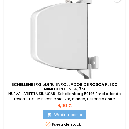
SCHELLENBERG 50146 ENROLLADOR DE ROSCA FLEXO
MINI CON CINTA, 7M
NUEVA . ABIERTA SIN USAR . Schellenberg 50146 Enrollador de
rosca FLEXO Mini con cinta, 7m, blanco, Distancia entre
agujeros 15-16,5 cm
9,00 €
Añadir al carrito


Fuera de stock