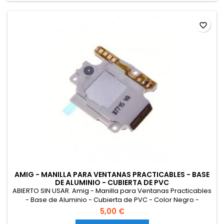
favorite_border
AMIG - MANILLA PARA VENTANAS PRACTICABLES - BASE
DE ALUMINIO - CUBIERTA DE PVC
ABIERTO SIN USAR. Amig - Manilla para Ventanas Practicables
- Base de Aluminio - Cubierta de PVC - Color Negro -
Atornillado Oculto - 172 x 27 x 59 mm - Sin cuadradillo.
5,00 €