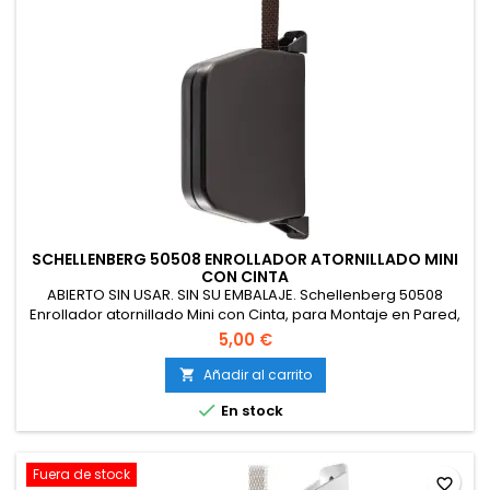
SCHELLENBERG 50508 ENROLLADOR ATORNILLADO MINI
CON CINTA
ABIERTO SIN USAR. SIN SU EMBALAJE. Schellenberg 50508
Enrollador atornillado Mini con Cinta, para Montaje en Pared,
Color marrón
5,00 €
Añadir al carrito


En stock
Fuera de stock
favorite_border