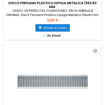
DISCO PERSIANA PLASTICO ESPIGA METALICA 136X40
MM.
USADO. EN PERFECTAS CONDICIONES. SIN SU EMBALAJE
ORIGINAL. Disco Persiana Plastico Espiga Metalica 136x40 mm.
Cinta 14 mm.
3,00 €
Añadir al carrito


En stock
favorite_border