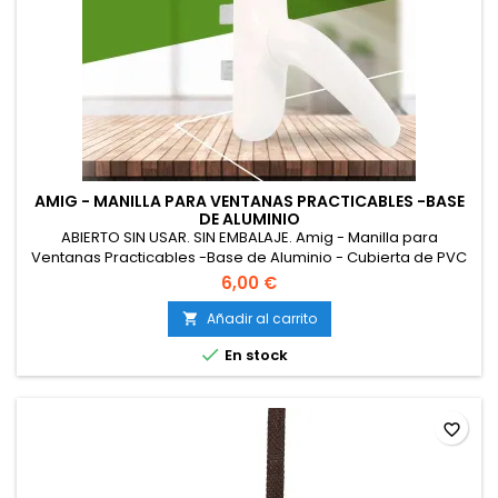
AMIG - MANILLA PARA VENTANAS PRACTICABLES -BASE
DE ALUMINIO
ABIERTO SIN USAR. SIN EMBALAJE. Amig - Manilla para
Ventanas Practicables -Base de Aluminio - Cubierta de PVC
- Color Blanco - Atornillado Oculto - 180 x 35 x 64 mm - Sin
6,00 €
cuadradillo
Añadir al carrito


En stock
favorite_border