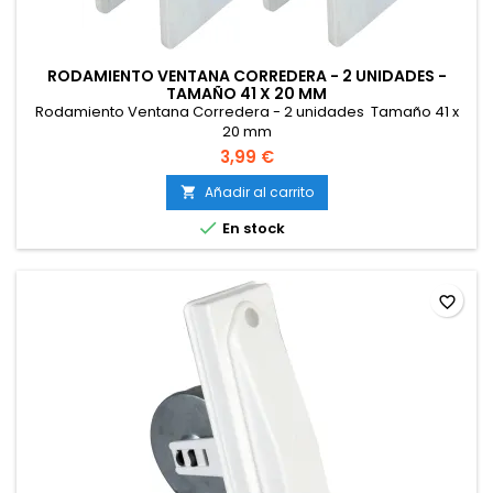
RODAMIENTO VENTANA CORREDERA - 2 UNIDADES -
TAMAÑO 41 X 20 MM
Rodamiento Ventana Corredera - 2 unidades Tamaño 41 x
20 mm
3,99 €
Añadir al carrito


En stock
favorite_border