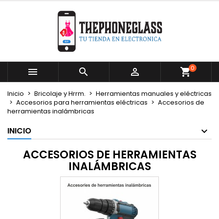
×
×
×
×
Mi lista de deseos
((modalTitle))
Crear lista de deseos
Iniciar sesión
Crear nueva lista
add_circle_outline
((confirmMessage))
Debe iniciar sesión para guardar productos en su
Nombre de la lista de deseos
lista de deseos.
0



((cancelText))
((modalDeleteText))
Cancelar
Iniciar sesión
Inicio
Bricolaje y Hrrm.
Herramientas manuales y eléctricas
Cancelar
Crear lista de deseos
Accesorios para herramientas eléctricas
Accesorios de
herramientas inalámbricas
INICIO
ACCESORIOS DE HERRAMIENTAS
INALÁMBRICAS