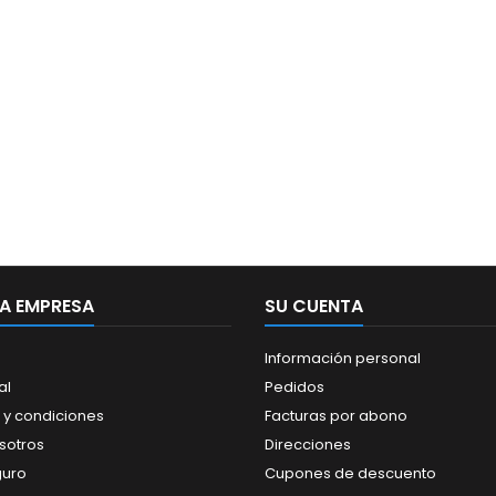
A EMPRESA
SU CUENTA
Información personal
al
Pedidos
 y condiciones
Facturas por abono
sotros
Direcciones
guro
Cupones de descuento