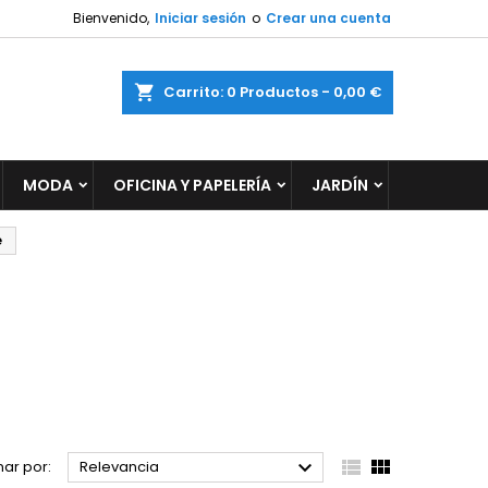
Bienvenido,
Iniciar sesión
o
Crear una cuenta
×
×
×
×
ar
Carrito
0
Productos -
0,00 €
MODA
OFICINA Y PAPELERÍA
JARDÍN
)
n
s
e



ar por:
Relevancia