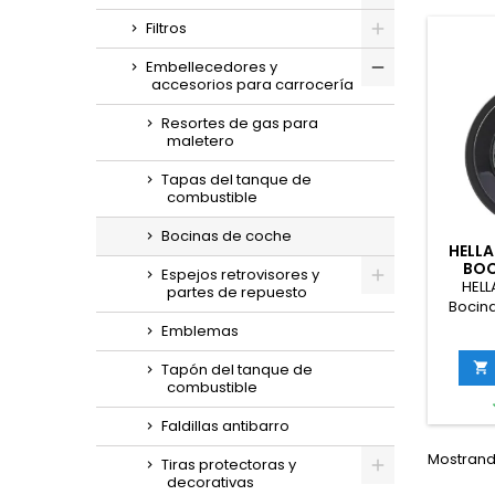
Filtros
Embellecedores y
accesorios para carrocería
Resortes de gas para
maletero
Tapas del tanque de
combustible
Bocinas de coche
HELLA
BOC
Espejos retrovisores y
HELL
partes de repuesto
Bocina
(A) - R
Emblemas
400Hz
Color 

Tapón del tanque de
Conexi
combustible
Faldillas antibarro
Mostrando
Tiras protectoras y
decorativas