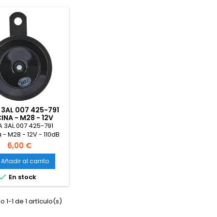
 3AL 007 425-791
INA - M28 - 12V
A 3AL 007 425-791
 - M28 - 12V - 110dB
ango de frecuencia:
6,00 €
 - sonido agudo -
de carcasa: negro -
Añadir al carrito
ón de enchufe plano

En stock
 1-1 de 1 artículo(s)