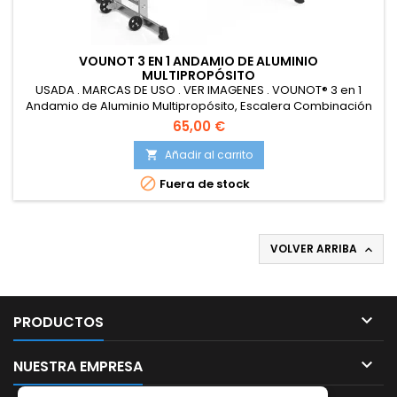
VOUNOT 3 EN 1 ANDAMIO DE ALUMINIO
MULTIPROPÓSITO
USADA . MARCAS DE USO . VER IMAGENES . VOUNOT® 3 en 1
Andamio de Aluminio Multipropósito, Escalera Combinación
y Andamio Plataforma de Trabajo, con 6 Peldaños y Ruedas,
65,00 €
Carga máxima 150 kg, 3489481424996
Añadir al carrito


Fuera de stock
VOLVER ARRIBA


PRODUCTOS

NUESTRA EMPRESA