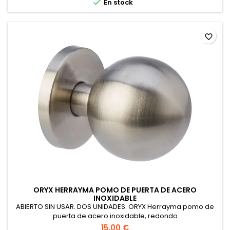

En stock
favorite_border
ORYX HERRAYMA POMO DE PUERTA DE ACERO
INOXIDABLE
ABIERTO SIN USAR. DOS UNIDADES. ORYX Herrayma pomo de
puerta de acero inoxidable, redondo
15,00 €