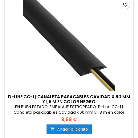
favorite_border
D-LINE CC-1 | CANALETA PASACABLES CAVIDAD X 60 MM
Y 1,8 M EN COLOR NEGRO
EN BUEN ESTADO. EMBALAJE ESTROPEADO. D-Line CC-1 |
Canaleta pasacables Cavidad x 60 mm y 1,8 m en color
negro | Protector de cables para suelo para el tránsito ligero
9,99 €
de personas, 1,8m [Clase de eficiencia energética A]
Añadir al carrito
