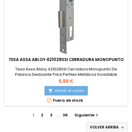
TESA ASSA ABLOY 421028SSI CERRADURA MONOPUNTO
Tesa Assa Abloy 421028SSI Cerradura Monopunto De
Palanca Deslizante Para Perfiles Metálicos Inoxidable
Entrada 20 mm 2210
6,99 €
Añadir al carrito


Fuera de stock
1
2
3
…
36
Siguiente

VOLVER ARRIBA
