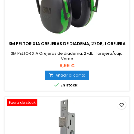
3M PELTOR X1A OREJERAS DE DIADEMA, 27DB, 1 OREJERA
3M PELTOR X1A Orejeras de diadema, 27db, 1 orejera/caja,
Verde
9,99 €
Añadir al carrito


En stock
Fuera de stock
favorite_border