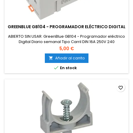
GREENBLUE GB104 - PROGRAMADOR ELÉCTRICO DIGITAL
ABIERTO SIN USAR. GreenBlue GB104 - Programador eléctrico
Digital Diario semanal Tipo Carril DIN 16A 250V 240
programas (1)
5,00 €
Añadir al carrito


En stock
favorite_border