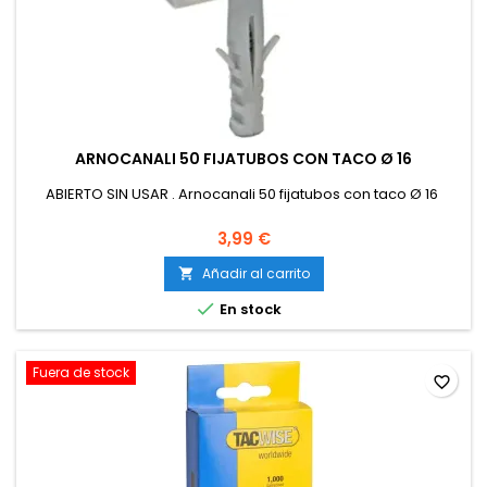
ARNOCANALI 50 FIJATUBOS CON TACO Ø 16
ABIERTO SIN USAR . Arnocanali 50 fijatubos con taco Ø 16
3,99 €
Añadir al carrito


En stock
Fuera de stock
favorite_border