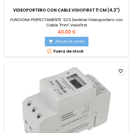
VIDEOPORTERO CON CABLE VISIOFIRST 11 CM (4,3")
FUNCIONA PERFECTAMENTE. SCS Sentinel Videoportero con
Cable 'Prim' VisioFirst
40,00 €
Añadir al carrito


Fuera de stock
favorite_border