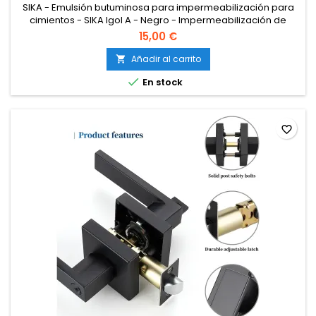
SIKA - Emulsión butuminosa para impermeabilización para
cimientos - SIKA Igol A - Negro - Impermeabilización de
muros verticales, cimientos y construcción de obras públicas
15,00 €
- 5kg
Añadir al carrito


En stock
favorite_border