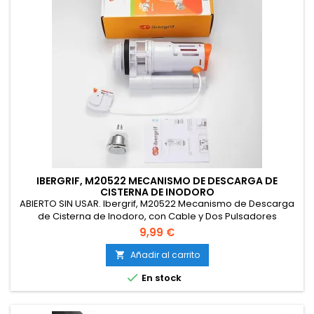
IBERGRIF, M20522 MECANISMO DE DESCARGA DE
CISTERNA DE INODORO
ABIERTO SIN USAR. Ibergrif, M20522 Mecanismo de Descarga
de Cisterna de Inodoro, con Cable y Dos Pulsadores
Cromados, Adecuado para Tanques de Inodoro de 2
9,99 €
Pulgadas (Φ59-61MM)
Añadir al carrito


En stock