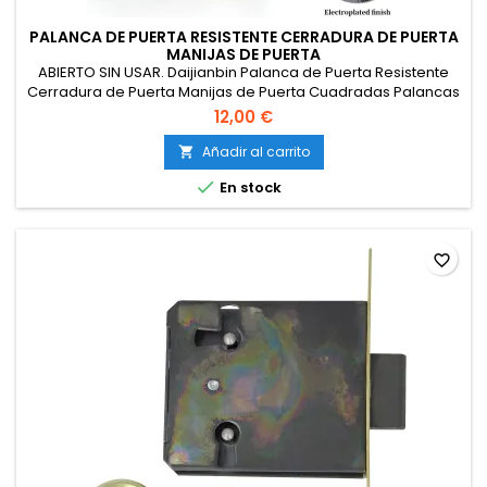
PALANCA DE PUERTA RESISTENTE CERRADURA DE PUERTA
MANIJAS DE PUERTA
ABIERTO SIN USAR. Daijianbin Palanca de Puerta Resistente
Cerradura de Puerta Manijas de Puerta Cuadradas Palancas
de Puerta de Entrada Juego de Manijas de Puerta Delantera
12,00 €
y Exterior, con Llave
Añadir al carrito


En stock
favorite_border