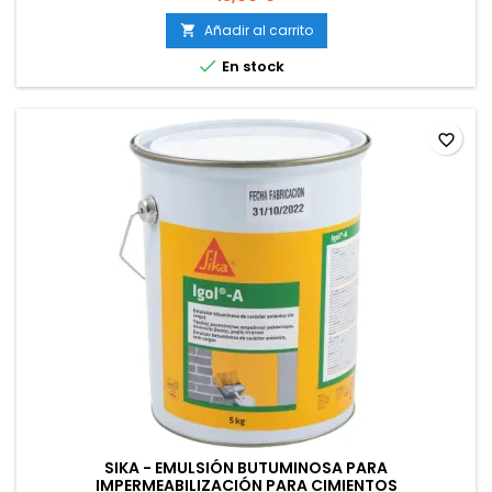
Añadir al carrito


En stock
favorite_border
SIKA - EMULSIÓN BUTUMINOSA PARA
IMPERMEABILIZACIÓN PARA CIMIENTOS