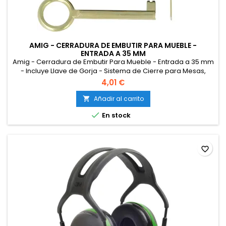
AMIG - CERRADURA DE EMBUTIR PARA MUEBLE -
ENTRADA A 35 MM
Amig - Cerradura de Embutir Para Mueble - Entrada a 35 mm
- Incluye Llave de Gorja - Sistema de Cierre para Mesas,
Armarios y Pequeños Muebles - Latón Dorado Mate
4,01 €
Añadir al carrito


En stock
favorite_border