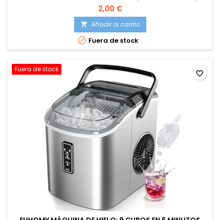
Balanza de Alimentos Multifuncional 5 kg/11 lbs, Color gris
2,00 €
Añadir al carrito


Fuera de stock
Fuera de stock
favorite_border