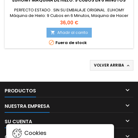
EUHOMY MÁQUINA DE HIELO: 9 CUBOS EN 6 MINUTOS
PERFECTO ESTADO . SIN SU EMBALAJE ORIGINAL . EUHOMY
Máquina de Hielo: 9 Cubos en 6 Minutos, Maquina de Hacer
Hielo Autolimpiable, 12Kg/24H, 2 Tamaños de Hielo, con
36,00 €
aAsa, Pala para Hielo y Cesta Ideal Para
Inicio/Cocina/Oficina/Bar, Plata
Añadir al carrito


Fuera de stock
VOLVER ARRIBA


PRODUCTOS

NUESTRA EMPRESA

SU CUENTA
Cookies

CONTACTO