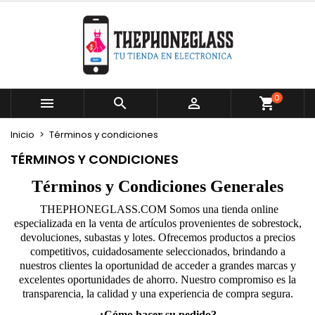
×
×
×
×
Mi lista de deseos
((modalTitle))
Crear lista de deseos
Iniciar sesión
Crear nueva lista
add_circle_outline
((confirmMessage))
Debe iniciar sesión para guardar productos en su
Nombre de la lista de deseos
lista de deseos.
0



((cancelText))
((modalDeleteText))
Cancelar
Iniciar sesión
Inicio
Términos y condiciones
Cancelar
Crear lista de deseos
TÉRMINOS Y CONDICIONES
Términos y Condiciones Generales
THEPHONEGLASS.COM Somos una tienda online
especializada en la venta de artículos provenientes de sobrestock,
devoluciones, subastas y lotes. Ofrecemos productos a precios
competitivos, cuidadosamente seleccionados, brindando a
nuestros clientes la oportunidad de acceder a grandes marcas y
excelentes oportunidades de ahorro. Nuestro compromiso es la
transparencia, la calidad y una experiencia de compra segura.
¿Cómo hacer su pedido?