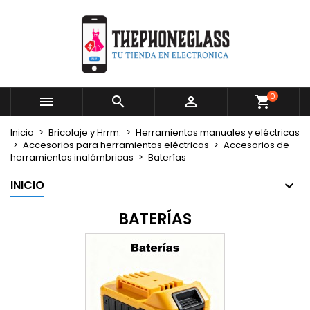
×
×
×
×
Mi lista de deseos
((modalTitle))
Crear lista de deseos
Iniciar sesión
Crear nueva lista
add_circle_outline
((confirmMessage))
Debe iniciar sesión para guardar productos en su
Nombre de la lista de deseos
lista de deseos.
0



((cancelText))
((modalDeleteText))
Cancelar
Iniciar sesión
Inicio
Bricolaje y Hrrm.
Herramientas manuales y eléctricas
Cancelar
Crear lista de deseos
Accesorios para herramientas eléctricas
Accesorios de
herramientas inalámbricas
Baterías
INICIO
BATERÍAS