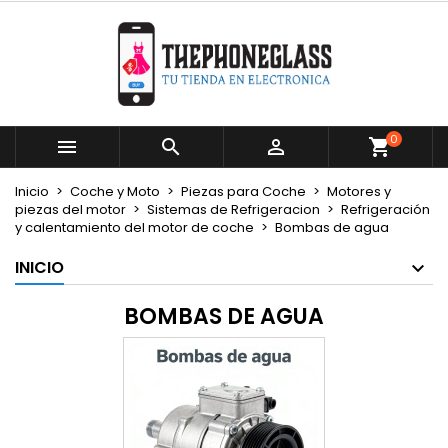
×
×
×
×
Mi lista de deseos
((modalTitle))
Crear lista de deseos
Iniciar sesión
Crear nueva lista
add_circle_outline
((confirmMessage))
Debe iniciar sesión para guardar productos en su
Nombre de la lista de deseos
lista de deseos.
0



((cancelText))
((modalDeleteText))
Cancelar
Iniciar sesión
Inicio
Coche y Moto
Piezas para Coche
Motores y
Cancelar
Crear lista de deseos
piezas del motor
Sistemas de Refrigeracion
Refrigeración
y calentamiento del motor de coche
Bombas de agua
INICIO
BOMBAS DE AGUA