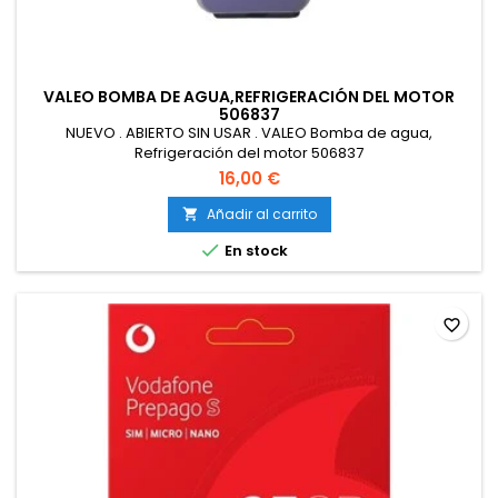
VALEO BOMBA DE AGUA,REFRIGERACIÓN DEL MOTOR
506837
NUEVO . ABIERTO SIN USAR . VALEO Bomba de agua,
Refrigeración del motor 506837
16,00 €
Añadir al carrito


En stock
favorite_border