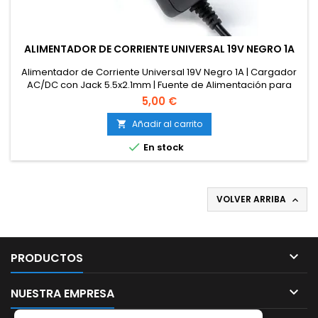
ALIMENTADOR DE CORRIENTE UNIVERSAL 19V NEGRO 1A
Alimentador de Corriente Universal 19V Negro 1A | Cargador
AC/DC con Jack 5.5x2.1mm | Fuente de Alimentación para
Router, Cámaras de Seguridad e Impresoras
5,00 €
Añadir al carrito


En stock
VOLVER ARRIBA


PRODUCTOS

NUESTRA EMPRESA