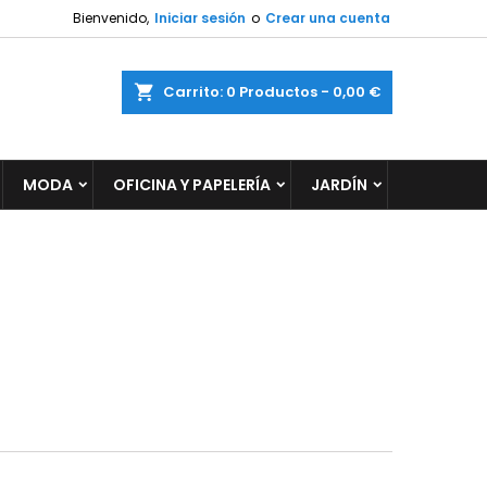
Bienvenido,
Iniciar sesión
o
Crear una cuenta
×
×
×
×
ar
Carrito
0
Productos -
0,00 €
MODA
OFICINA Y PAPELERÍA
JARDÍN
)
n
s