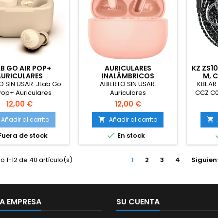
B GO AIR POP+
AURICULARES
KZ ZS10
AURICULARES
INALÁMBRICOS
M, 
NALAMBRICOS
GENÉRICOS, BLUETOOTH
MEJO
O SIN USAR. JLab Go
ABIERTO SIN USAR.
KBEAR 
BLUETOOTH
 Pop+ Auriculares
Auriculares
CCZ C0
mbricos Bluetooth,
Inalámbricos,Auriculares
repuest
12,00 €
12,00 €
s Earbuds 35+ Horas
Inalámbricos Bluetooth,
CCZ M
miento con Caja de
Cascos Inalambricos
MC02, 
Añadir al carrito
Añadir al carrito


rga - Audifonos
Bluetooth IPX7

Fuera de stock
En stock
th Inalambricos con
Impermeable, Ajuste
ono, Dual Connect,
Cómodo,Carga Rápida
App, Tone 155
USB-C (Rosa)
 1-12 de 40 artículo(s)
1
2
3
4
Siguien
A EMPRESA
SU CUENTA