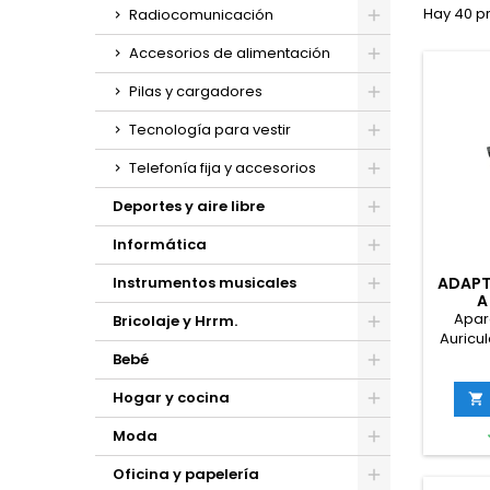
Hay 40 p
Radiocomunicación
Accesorios de alimentación
Pilas y cargadores
Tecnología para vestir
Telefonía fija y accesorios
Deportes y aire libre
Informática
ADAPT
Instrumentos musicales
A
ADA
Apar
Bricolaje y Hrrm.
Auricu
USB T
Bebé
Núm
Hogar y cocina

Moda
Oficina y papelería