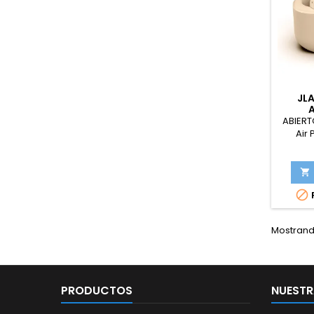
JLA
I
ABIERT
Air
Inala
Wireles
Rendi

Ca

Bluetoo
Micróf
Mostrando
PRODUCTOS
NUESTR