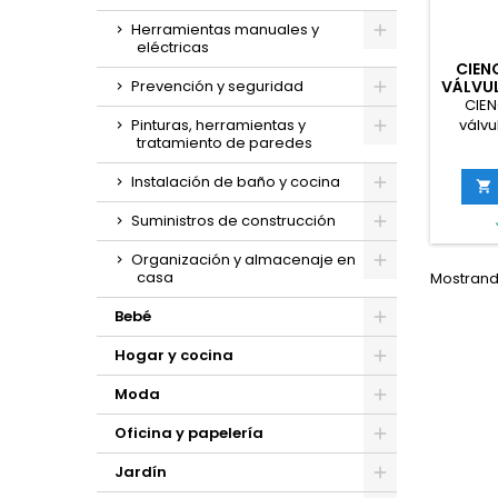
Herramientas manuales y
eléctricas
CIENC
VÁLVUL
Prevención y seguridad
SIST
CIEN
válvu
Pinturas, herramientas y
tratamiento de paredes
sis
reempl
Instalación de baño y cocina

Suministros de construcción
Organización y almacenaje en
casa
Mostrando
Bebé
Hogar y cocina
Moda
Oficina y papelería
Jardín