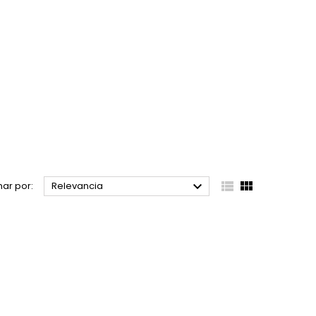



ar por:
Relevancia