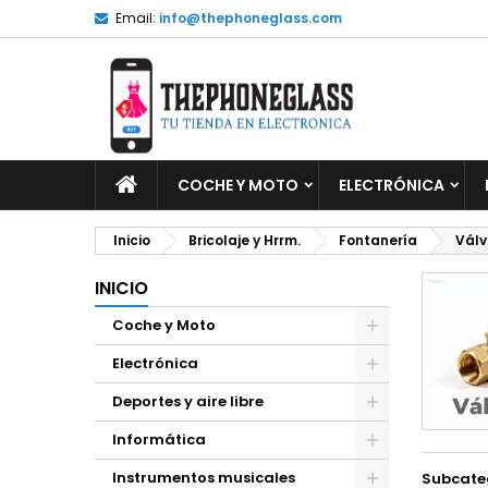
Email:
info@thephoneglass.com
M
(
C
I
add_circle_outline
((
De
No
INICIO
COCHE Y MOTO
ELECTRÓNICA
Inicio
Bricolaje y Hrrm.
Fontanería
Válv
INICIO
Coche y Moto
Electrónica
Deportes y aire libre
Informática
Instrumentos musicales
Subcate