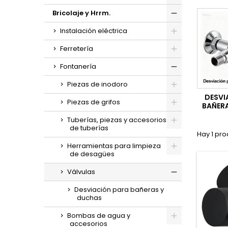
Bricolaje y Hrrm.
Instalación eléctrica
Ferretería
Fontanería
Piezas de inodoro
DESVI
Piezas de grifos
BAÑER
Tuberías, piezas y accesorios
de tuberías
Hay 1 pro
Herramientas para limpieza
de desagües
Válvulas
Desviación para bañeras y
duchas
Bombas de agua y
accesorios