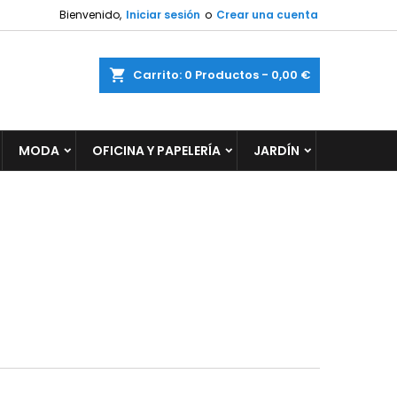
Bienvenido,
Iniciar sesión
o
Crear una cuenta
×
×
×
×
ar
Carrito
0
Productos -
0,00 €
MODA
OFICINA Y PAPELERÍA
JARDÍN
)
n
s