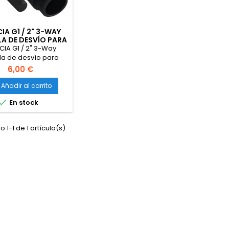
IA G1 / 2" 3-WAY
A DE DESVÍO PARA
EMA DE DUCHA DE
CIA G1 / 2" 3-Way
REEMPLAZO
la de desvío para
tema de ducha de
6,00 €
azo DSF007C Negro
Añadir al carrito

En stock
 1-1 de 1 artículo(s)