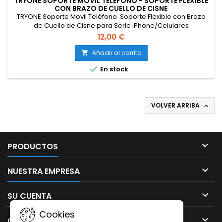
TRYONE SOPORTE MOVIL TELÉFONO - SOPORTE FLEXIBLE
CON BRAZO DE CUELLO DE CISNE
TRYONE Soporte Movil Teléfono Soporte Flexible con Brazo
de Cuello de Cisne para Serie iPhone/Celulares
Samsung/Huawei/Google Pixel y Más 70 cm de Longitud en
12,00 €
Total
Añadir al carrito


En stock
VOLVER ARRIBA


PRODUCTOS

NUESTRA EMPRESA

SU CUENTA
Cookies

CONTACTO