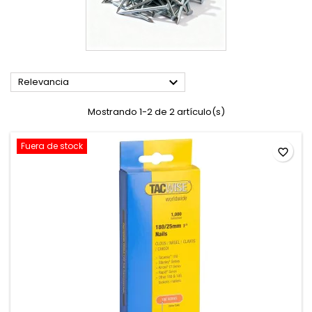

Relevancia
Mostrando 1-2 de 2 artículo(s)
Fuera de stock
favorite_border