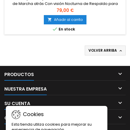
de Marcha atrás Con visión Nocturna de Respaldo para
salpicadero
79,00 €
Añadir al carrito


En stock
VOLVER ARRIBA


PRODUCTOS

NUESTRA EMPRESA

SU CUENTA
Cookies

CONTACTO
Esta tienda utiliza cookies para mejorar su
experiencia de navegación.