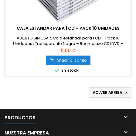
CAJA ESTÁNDAR PARA 1 CD – PACK 10 UNIDADES
ABIERTO SIN USAR. Caja estándar para 1 CD – Pack 10
Unidades , Transparente Negro – Reemplazo CD/DVD –
Estuche rígido Universal
11,00 €
Añadir al carrito


En stock
VOLVER ARRIBA


PRODUCTOS

NUESTRA EMPRESA