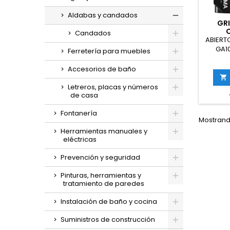
Aldabas y candados
GRI
Candados
C
ABIERTO
EXTE
GA1
Ferretería para muebles
Combin
Piez
Accesorios de baño
Combin

para 
Letreros, placas y números
para g
de casa
Equi
Fontanería
Mostrando
Herramientas manuales y
eléctricas
Prevención y seguridad
Pinturas, herramientas y
tratamiento de paredes
Instalación de baño y cocina
Suministros de construcción