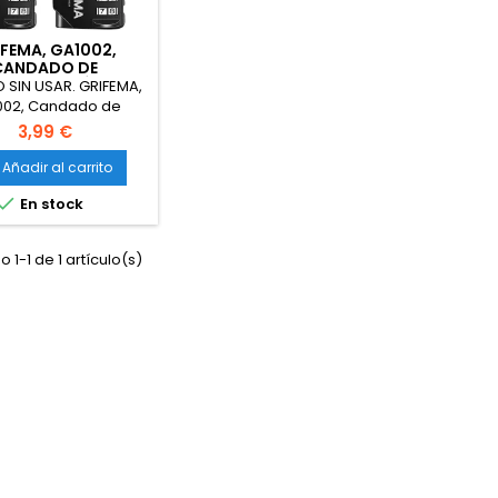
FEMA, GA1002,
CANDADO DE
OMBINACIÓN
 SIN USAR. GRIFEMA,
NDIDO, 2 PIEZAS
002, Candado de
ación Extendido, 2
3,99 €
as, Cerradura de
ación de 4 dígitos
Añadir al carrito
Escuela, Adecuada

En stock
imnasio, Maleta de
paje, Negro, Largo
 1-1 de 1 artículo(s)