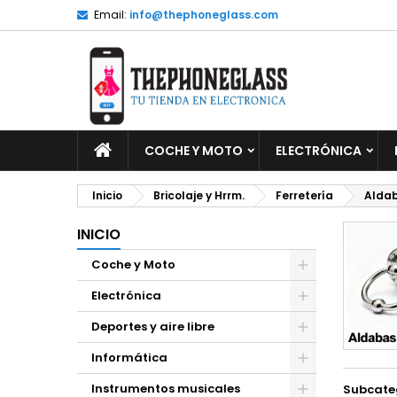
Email:
info@thephoneglass.com
M
(
C
I
add_circle_outline
((
De
No
INICIO
COCHE Y MOTO
ELECTRÓNICA
Inicio
Bricolaje y Hrrm.
Ferretería
Alda
INICIO
Coche y Moto
Electrónica
Deportes y aire libre
Informática
Instrumentos musicales
Subcate