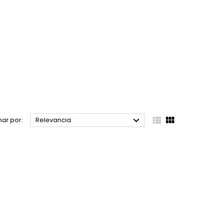



ar por:
Relevancia