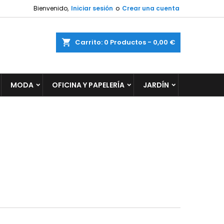
Bienvenido,
Iniciar sesión
o
Crear una cuenta
×
×
×
×
ar
Carrito
0
Productos -
0,00 €
MODA
OFICINA Y PAPELERÍA
JARDÍN
)
n
s