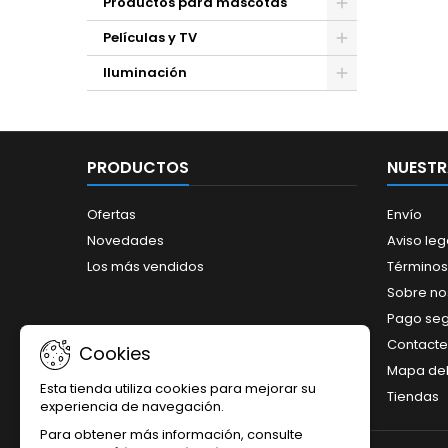
Productos para mascotas
Películas y TV
Iluminación
PRODUCTOS
NUESTR
Ofertas
Envío
Novedades
Aviso leg
Los más vendidos
Términos
Sobre no
Pago se
Contacte
Cookies
Mapa del 
Esta tienda utiliza cookies para mejorar su
Tiendas
experiencia de navegación.
Para obtener más información, consulte