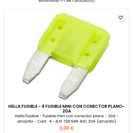
Mostrando 1-1 de 1 artículo(s)
favorite_border
HELLA FUSIBLE - 4 FUSIBLE MINI CON CONECTOR PLANO-
20A
Hella Fusible - Fusible mini con conector plano - 20A -
amarillo - Cant.: 4 - 8JS 728 596-841, 20A (amarillo)
2,00 €