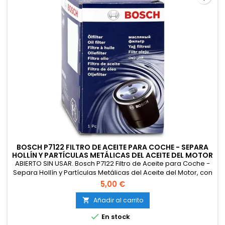
BOSCH P7122 FILTRO DE ACEITE PARA COCHE - SEPARA
HOLLÍN Y PARTÍCULAS METÁLICAS DEL ACEITE DEL MOTOR
ABIERTO SIN USAR. Bosch P7122 Filtro de Aceite para Coche -
Separa Hollín y Partículas Metálicas del Aceite del Motor, con
una Fiable Lubricación del Motor
5,00 €
Añadir al carrito


En stock