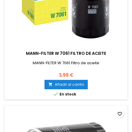
MANN-FILTER W 7061 FILTRO DE ACEITE
MANN-FILTER W 7061 Filtro de aceite
3,99 €
Añadir al carrito


En stock
favorite_border