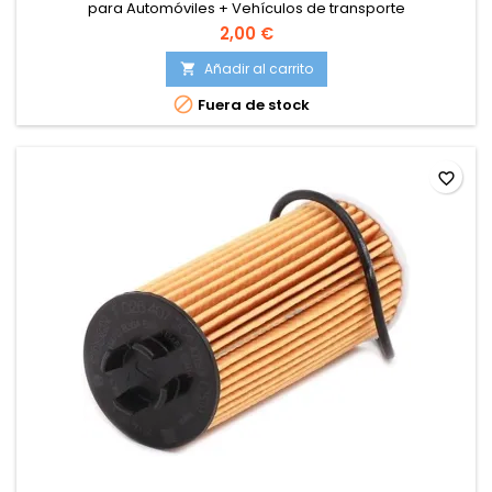
para Automóviles + Vehículos de transporte
2,00 €
Añadir al carrito


Fuera de stock
favorite_border