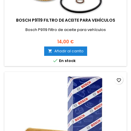
BOSCH P9119 FILTRO DE ACEITE PARA VEHÍCULOS
Bosch P9119 Filtro de aceite para vehículos
14,00 €
Añadir al carrito


En stock
favorite_border