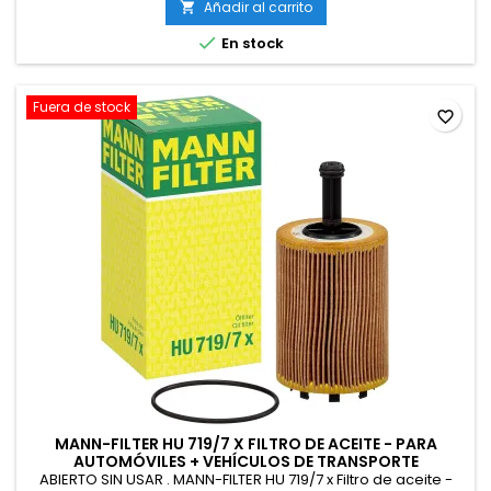
Añadir al carrito


En stock
Fuera de stock
favorite_border
MANN-FILTER HU 719/7 X FILTRO DE ACEITE - PARA
AUTOMÓVILES + VEHÍCULOS DE TRANSPORTE
ABIERTO SIN USAR . MANN-FILTER HU 719/7 x Filtro de aceite -