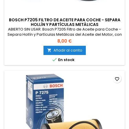
BOSCH P7205 FILTRO DE ACEITE PARA COCHE - SEPARA
HOLLÍN Y PARTÍCULAS METÁLICAS
ABIERTO SIN USAR. Bosch P7205 Filtro de Aceite para Coche -
Separa Hollín y Partículas Metálicas del Aceite del Motor, con
una Fiable Lubricación del Motor.
8,00 €
Añadir al carrito


En stock
favorite_border