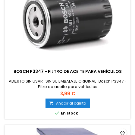
BOSCH P3347 - FILTRO DE ACEITE PARA VEHÍCULOS
ABIERTO SIN USAR . SIN SU EMBALAJE ORIGINAL . Bosch P3347 -
Filtro de aceite para vehículos
3,99 €
Añadir al carrito


En stock
favorite_border