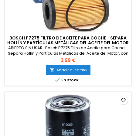
BOSCH P7275 FILTRO DE ACEITE PARA COCHE - SEPARA
HOLLÍN Y PARTÍCULAS METÁLICAS DEL ACEITE DEL MOTOR
ABIERTO SIN USAR . Bosch P7275 Filtro de Aceite para Coche -
Separa Hollín y Partículas Metálicas del Aceite del Motor, con
una Fiable Lubricación del Motor
3,99 €
Añadir al carrito


En stock
favorite_border