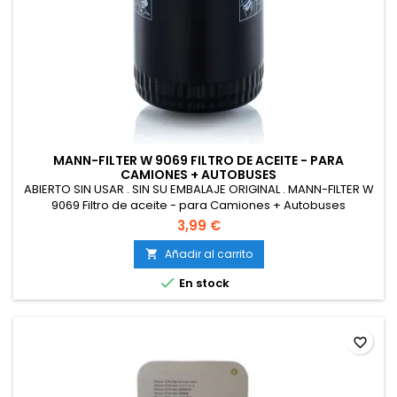
MANN-FILTER W 9069 FILTRO DE ACEITE - PARA
CAMIONES + AUTOBUSES
ABIERTO SIN USAR . SIN SU EMBALAJE ORIGINAL . MANN-FILTER W
9069 Filtro de aceite - para Camiones + Autobuses
3,99 €
Añadir al carrito


En stock
favorite_border