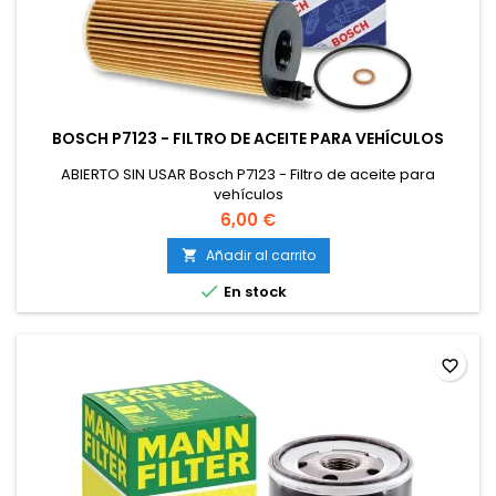
BOSCH P7123 - FILTRO DE ACEITE PARA VEHÍCULOS
ABIERTO SIN USAR Bosch P7123 - Filtro de aceite para
vehículos
6,00 €
Añadir al carrito


En stock
favorite_border