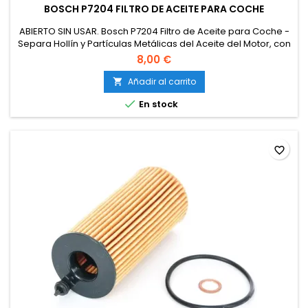
BOSCH P7204 FILTRO DE ACEITE PARA COCHE
ABIERTO SIN USAR. Bosch P7204 Filtro de Aceite para Coche -
Separa Hollín y Partículas Metálicas del Aceite del Motor, con
una Fiable Lubricación del Motor.
8,00 €
Añadir al carrito


En stock
favorite_border