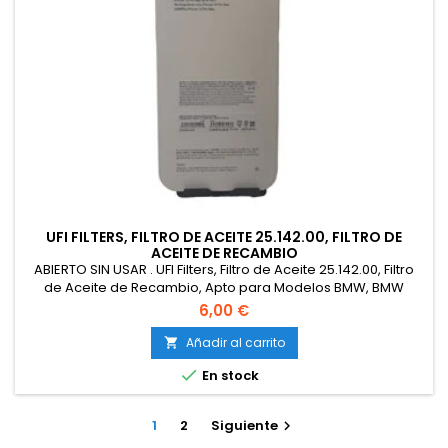
UFI FILTERS, FILTRO DE ACEITE 25.142.00, FILTRO DE
ACEITE DE RECAMBIO
ABIERTO SIN USAR . UFI Filters, Filtro de Aceite 25.142.00, Filtro
de Aceite de Recambio, Apto para Modelos BMW, BMW
Alpina, Mini y Toyota
6,00 €
Añadir al carrito


En stock
1
2
Siguiente
