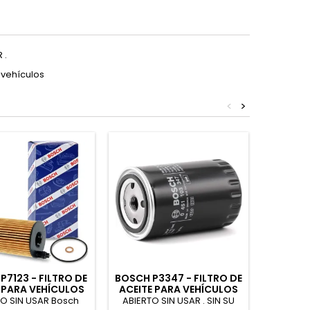
 .
 vehículos
<
>
Fuera de
P7123 - FILTRO DE
BOSCH P3347 - FILTRO DE
MANN-F
 PARA VEHÍCULOS
ACEITE PARA VEHÍCULOS
FILTRO 
AU
TO SIN USAR Bosch
ABIERTO SIN USAR . SIN SU
ABIERTO