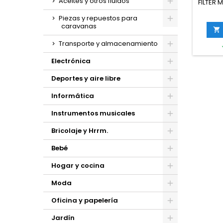
Aceites y otros fluidos
FILTER M
- p
Piezas y repuestos para
caravanas

Transporte y almacenamiento
Electrónica
Deportes y aire libre
Informática
Instrumentos musicales
Bricolaje y Hrrm.
Bebé
Hogar y cocina
Moda
Oficina y papelería
Jardín