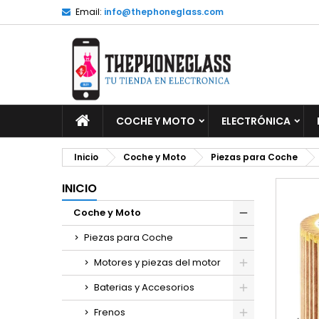
Email:
info@thephoneglass.com
M
C
I
add_circle_outline
De
No
INICIO
COCHE Y MOTO
ELECTRÓNICA
Inicio
Coche y Moto
Piezas para Coche
INICIO
Coche y Moto
Piezas para Coche
Motores y piezas del motor
Baterias y Accesorios
Frenos