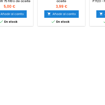
W 75 Filtro de aceite
aceite
P7123 - 
ara Motocicletas
5,00 €
3,99 €
Añadir al carrito
Añadir al carrito




En stock
En stock