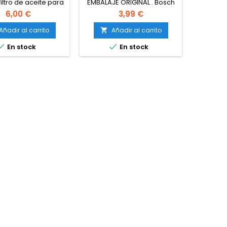
VE
Filtro de aceite para
EMBALAJE ORIGINAL . Bosch
FILTER 
T
vehículos
P3347 - Filtro de aceite para
aceite -
6,00 €
3,99 €
vehículos
Vehícu
Añadir al carrito
Añadir al carrito
A





En stock
En stock
Fu