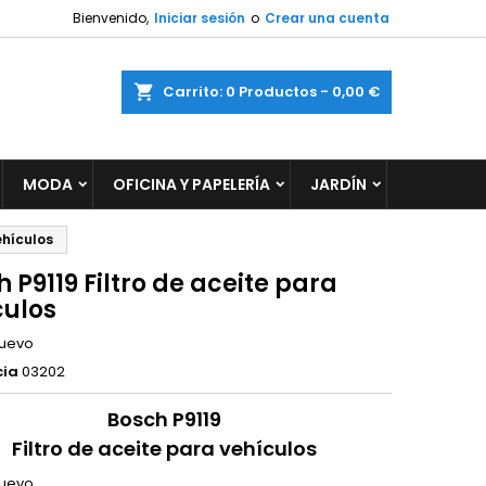
Bienvenido,
Iniciar sesión
o
Crear una cuenta
×
×
×
ar
Carrito
0
Productos -
0,00 €
MODA
OFICINA Y PAPELERÍA
JARDÍN
n
s
ehículos
 P9119 Filtro de aceite para
culos
uevo
cia
03202
Bosch P9119
Filtro de aceite para vehículos
uevo