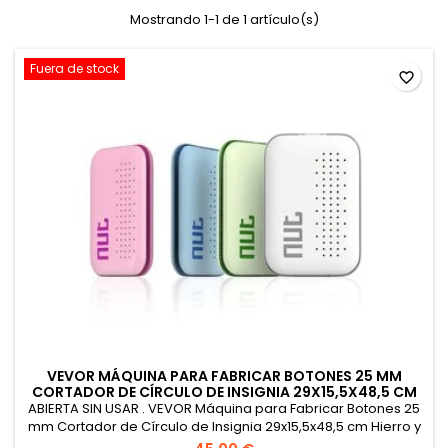
Mostrando 1-1 de 1 artículo(s)
Fuera de stock
favorite_border
VEVOR MÁQUINA PARA FABRICAR BOTONES 25 MM
CORTADOR DE CÍRCULO DE INSIGNIA 29X15,5X48,5 CM
ABIERTA SIN USAR . VEVOR Máquina para Fabricar Botones 25
mm Cortador de Círculo de Insignia 29x15,5x48,5 cm Hierro y
ABS Máquina para Hacer Pines Chapas Lazos Llaveros