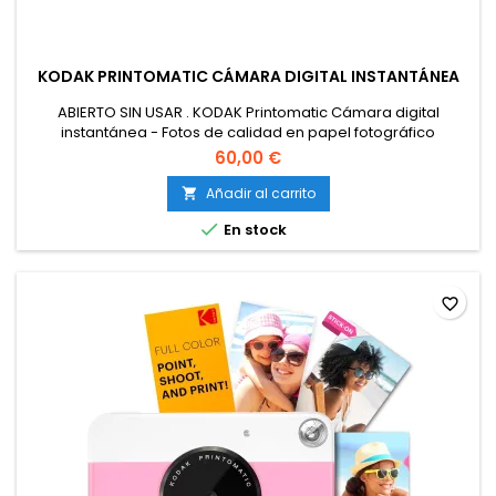
KODAK PRINTOMATIC CÁMARA DIGITAL INSTANTÁNEA
ABIERTO SIN USAR . KODAK Printomatic Cámara digital
instantánea - Fotos de calidad en papel fotográfico
adhesivo Zink 2x3" - 5MP, portátil, regalo creativo para
60,00 €
cumpleaños, Navidad, fiestas - Azul
Añadir al carrito


En stock
favorite_border