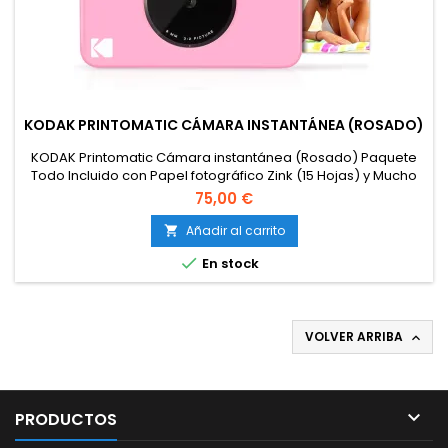
KODAK PRINTOMATIC CÁMARA INSTANTÁNEA (ROSADO)
KODAK Printomatic Cámara instantánea (Rosado) Paquete
Todo Incluido con Papel fotográfico Zink (15 Hojas) y Mucho
más
75,00 €
Añadir al carrito


En stock
VOLVER ARRIBA


PRODUCTOS