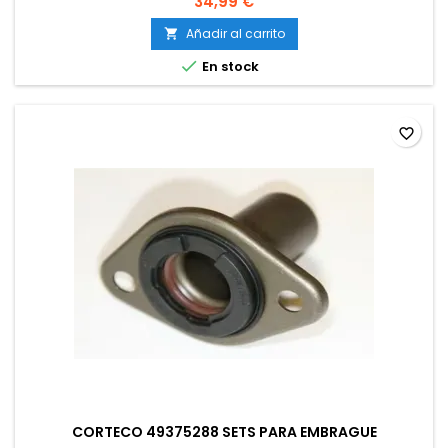
34,99 €
Añadir al carrito


En stock
favorite_border
CORTECO 49375288 SETS PARA EMBRAGUE