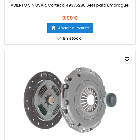
ABIERTO SIN USAR. Corteco 49375288 Sets para Embrague.
9,00 €
Añadir al carrito


En stock
favorite_border