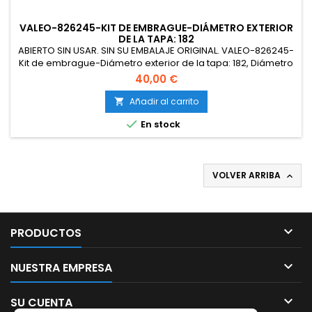
VALEO-826245-KIT DE EMBRAGUE-DIÁMETRO EXTERIOR
DE LA TAPA: 182
ABIERTO SIN USAR. SIN SU EMBALAJE ORIGINAL. VALEO-826245-
Kit de embrague-Diámetro exterior de la tapa: 182, Diámetro
exterior del disco: 181, Con tapa: YES, Con disco: YES.
40,00 €
Añadir al carrito


En stock
VOLVER ARRIBA


PRODUCTOS

NUESTRA EMPRESA

SU CUENTA