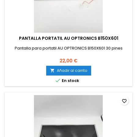
PANTALLA PORTATIL AU OPTRONICS B150X601
Pantalla para portatil AU OPTRONICS B150X601 30 pines
22,00 €
Añadir al carrito


En stock
favorite_border