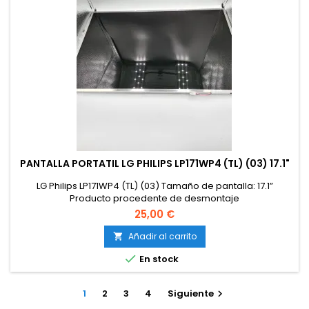
PANTALLA PORTATIL LG PHILIPS LP171WP4 (TL) (03) 17.1"
LG Philips LP171WP4 (TL) (03) Tamaño de pantalla: 17.1”
Producto procedente de desmontaje
25,00 €
Añadir al carrito


En stock
1
2
3
4
Siguiente
