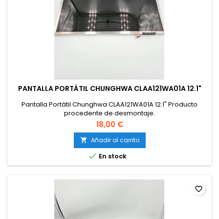
PANTALLA PORTÁTIL CHUNGHWA CLAA121WA01A 12.1"
Pantalla Portátil Chunghwa CLAA121WA01A 12.1" Producto
procedente de desmontaje.
18,00 €
Añadir al carrito


En stock
favorite_border