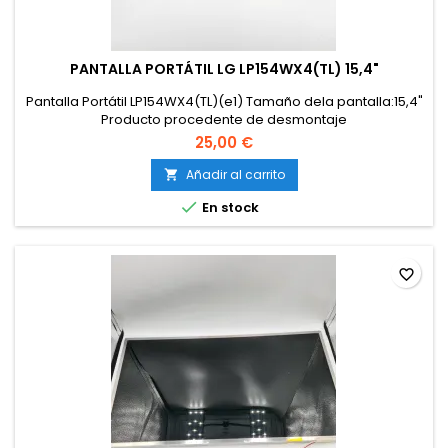
PANTALLA PORTÁTIL LG LP154WX4(TL) 15,4"
Pantalla Portátil LP154WX4(TL)(e1) Tamaño dela pantalla:15,4"
Producto procedente de desmontaje
25,00 €
Añadir al carrito


En stock
favorite_border