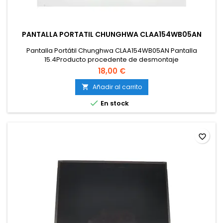
PANTALLA PORTATIL CHUNGHWA CLAA154WB05AN
Pantalla Portátil Chunghwa CLAA154WB05AN Pantalla
15.4Producto procedente de desmontaje
18,00 €
Añadir al carrito


En stock
favorite_border