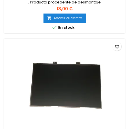
. Producto procedente de desmontaje
18,00 €
Añadir al carrito


En stock
favorite_border