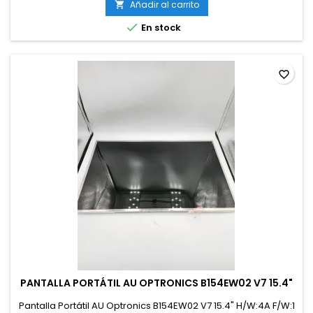
Añadir al carrito


En stock
favorite_border
PANTALLA PORTÁTIL AU OPTRONICS B154EW02 V7 15.4"
Pantalla Portátil AU Optronics B154EW02 V7 15.4" H/W:4A F/W:1