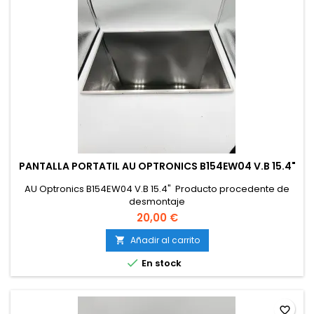
PANTALLA PORTATIL AU OPTRONICS B154EW04 V.B 15.4"
AU Optronics B154EW04 V.B 15.4" Producto procedente de
desmontaje
20,00 €
Añadir al carrito


En stock
favorite_border