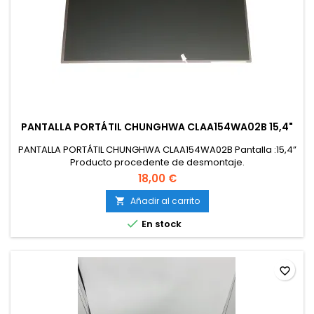
PANTALLA PORTÁTIL CHUNGHWA CLAA154WA02B 15,4"
PANTALLA PORTÁTIL CHUNGHWA CLAA154WA02B Pantalla :15,4”
Producto procedente de desmontaje.
18,00 €
Añadir al carrito


En stock
favorite_border