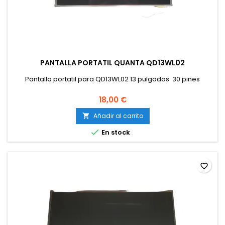
PANTALLA PORTATIL QUANTA QD13WL02
Pantalla portatil para QD13WL02 13 pulgadas 30 pines
18,00 €
Añadir al carrito


En stock
favorite_border