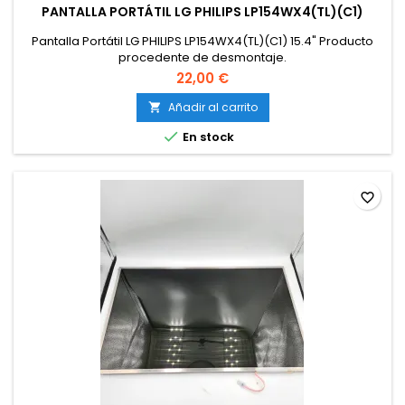
PANTALLA PORTÁTIL LG PHILIPS LP154WX4(TL)(C1)
Pantalla Portátil LG PHILIPS LP154WX4(TL)(C1) 15.4" Producto
procedente de desmontaje.
22,00 €
Añadir al carrito


En stock
favorite_border