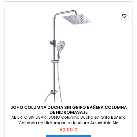
favorite_border
JOHO COLUMNA DUCHA SIN GRIFO BAÑERA COLUMNA
DE HIDROMASAJE
ABIERTO SIN USAR . JOHO Columna Ducha sin Grifo Bañera
Columna de Hidromasaje de Altura Adjustable Sin
Thermostato Monomando Barra Ducha Acero Inoxidable con
50,00 €
Alcachofa Mano Cabezal Ducha Lluvia 20x20cm