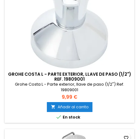
GROHE COSTA L - PARTE EXTERIOR, LLAVE DE PASO (1/2")
REF. 19809001
Grohe Costa L - Parte exterior, llave de paso (1/2") Ref.
19809001
9,99 €
Añadir al carrito


En stock
favorite_border