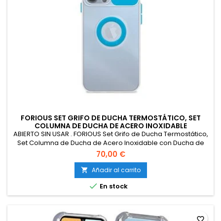
FORIOUS SET GRIFO DE DUCHA TERMOSTÁTICO, SET
COLUMNA DE DUCHA DE ACERO INOXIDABLE
ABIERTO SIN USAR . FORIOUS Set Grifo de Ducha Termostático,
Set Columna de Ducha de Acero Inoxidable con Ducha de
Lluvia Overhead Cuadrada de 25 cm, Ducha de Mano con 3
70,00 €
Tipos de Chorro,Barra de Ducha Ajustable en Altura
Añadir al carrito


En stock
favorite_border