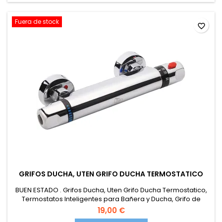
Fuera de stock
favorite_border
GRIFOS DUCHA, UTEN GRIFO DUCHA TERMOSTATICO
BUEN ESTADO . Grifos Ducha, Uten Grifo Ducha Termostatico,
Termostatos Inteligentes para Bañera y Ducha, Grifo de
Ducha de Latón Puro, Rango de Control de Temperatura (20-
19,00 €
50°C), Flujo de Agua Seguro y Cómodo