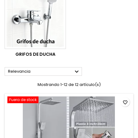
GRIFOS DE DUCHA

Relevancia
Mostrando 1-12 de 12 artículo(s)
Fuera de stock
favorite_border