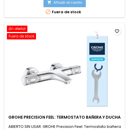
Añadir al carrito


Fuera de stock
¡En oferta!
favorite_border
Fuera de stock
GROHE PRECISION FEEL: TERMOSTATO BAÑERA Y DUCHA
ABIERTO SIN USAR. GROHE Precision Feel: Termostato bañera