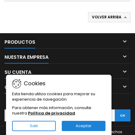
VOLVER ARRIBA


PRODUCTOS

NUESTRA EMPRESA

SU CUENTA
Cookies

CONTACTO
Esta tienda utiliza cookies para mejorar su
experiencia de navegación.
BOLETÍN
Para obtener más información, consulte
nuestra
Política de privacidad
.
Salir
Aceptar
© Copyright 2026 thephoneglass.com. Todos los derechos