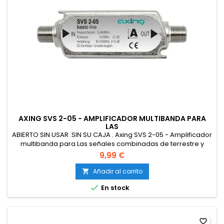
AXING SVS 2-05 - AMPLIFICADOR MULTIBANDA PARA
LAS
ABIERTO SIN USAR .SIN SU CAJA . Axing SVS 2-05 - Amplificador
multibanda para Las señales combinadas de terrestre y
satélite con Canal Retorno (15 dB, 85-2200 MHz) Color
9,99 €
Plateado
Añadir al carrito


En stock
favorite_border