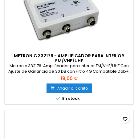
METRONIC 332176 - AMPLIFICADOR PARA INTERIOR
FM/VHF/UHF
Metronic 332176 Amplificador para Interior FM/VHF/UHF Con
Ajuste de Ganancia de 30 DB con Filtro 4G Compatible Dab+,
Entrada/Salidas con Toma 9,52 mm, Blanco
19,00 €
Añadir al carrito


En stock
favorite_border