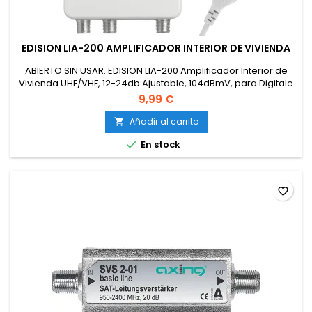
EDISION LIA-200 AMPLIFICADOR INTERIOR DE VIVIENDA
ABIERTO SIN USAR. EDISION LIA-200 Amplificador Interior de
Vivienda UHF/VHF, 12-24db Ajustable, 104dBmV, para Digitale
Terrestre DVB-T/T2, con Filtro 5G LTE, 1 Entrada, 2 Salidas
9,99 €
Añadir al carrito


En stock
favorite_border