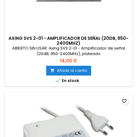
AXING SVS 2-01 - AMPLIFICADOR DE SEÑAL (20DB, 950-
2400MHZ)
ABIERTO SIN USAR. Axing SVS 2-01 - Amplificador de señal
(20dB, 950-2400MHz), plateado
14,00 €
Añadir al carrito


En stock
favorite_border