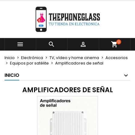
×
×
×
×
Mi lista de deseos
((modalTitle))
Crear lista de deseos
Iniciar sesión
Crear nueva lista
add_circle_outline
((confirmMessage))
Debe iniciar sesión para guardar productos en su
Nombre de la lista de deseos
lista de deseos.
0



((cancelText))
((modalDeleteText))
Cancelar
Iniciar sesión
Inicio
Electrónica
TV, vídeo y home cinema
Accesorios
Cancelar
Crear lista de deseos
Equipos por satélite
Amplificadores de señal
INICIO
AMPLIFICADORES DE SEÑAL