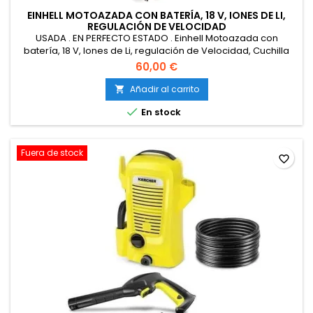
EINHELL MOTOAZADA CON BATERÍA, 18 V, IONES DE LI,
REGULACIÓN DE VELOCIDAD
USADA . EN PERFECTO ESTADO . Einhell Motoazada con
batería, 18 V, Iones de Li, regulación de Velocidad, Cuchilla
escarificadora, Agarre Adicional, sin batería ni Cargador,
60,00 €
Color Rojo/Negro
Añadir al carrito


En stock
Fuera de stock
favorite_border