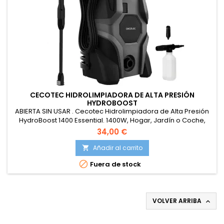
CECOTEC HIDROLIMPIADORA DE ALTA PRESIÓN
HYDROBOOST
ABIERTA SIN USAR . Cecotec Hidrolimpiadora de Alta Presión
HydroBoost 1400 Essential. 1400W, Hogar, Jardín o Coche,
Caudal de 426 l/h, Presión 105Bares, Bomba de Aluminio,
34,00 €
Radio de Acción 9 Metros
Añadir al carrito


Fuera de stock
VOLVER ARRIBA
