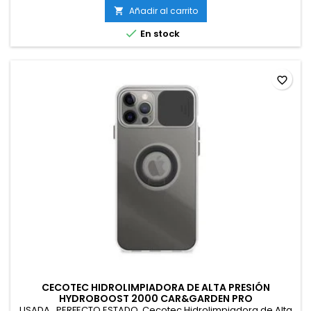
Añadir al carrito


En stock
favorite_border
CECOTEC HIDROLIMPIADORA DE ALTA PRESIÓN
HYDROBOOST 2000 CAR&GARDEN PRO
USADA . PERFECTO ESTADO. Cecotec Hidrolimpiadora de Alta