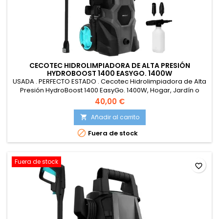
CECOTEC HIDROLIMPIADORA DE ALTA PRESIÓN
HYDROBOOST 1400 EASYGO. 1400W
USADA . PERFECTO ESTADO . Cecotec Hidrolimpiadora de Alta
Presión HydroBoost 1400 EasyGo. 1400W, Hogar, Jardín o
Coche, Caudal de 426l/h, 105 Bares de Presión, Bomba de
40,00 €
Aluminio, Ruedas, Radio de Acción 11m
Añadir al carrito


Fuera de stock
Fuera de stock
favorite_border