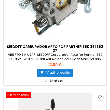
SEEDDFF CARBURADOR APTO FOR PARTNER 350 351 352
37
ABIERTO SIN USAR. SEEDDFF Carburador Apto for Partner 350
351 352 370 371 390 391 401 420 for McCulloch Mac Cat 335
435 436 440 441 Motosierra PN 530071621
12,00 €
Añadir al carrito


En stock
Fuera de stock
favorite_border