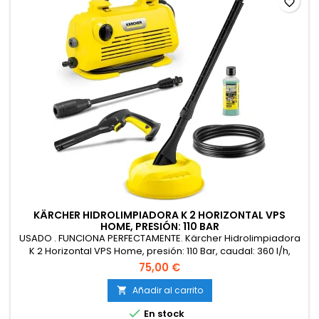
favorite_border
KÄRCHER HIDROLIMPIADORA K 2 HORIZONTAL VPS
HOME, PRESIÓN: 110 BAR
USADO . FUNCIONA PERFECTAMENTE. Kärcher Hidrolimpiadora
K 2 Horizontal VPS Home, presión: 110 Bar, caudal: 360 l/h,
Rendimiento: 20 m²/h, 3,5 kg, Pistola de Alta presión, Vario
75,00 €
Power Jet, Kit para el hogar
Añadir al carrito


En stock