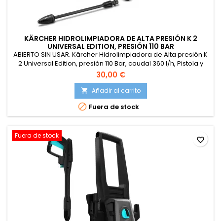
KÄRCHER HIDROLIMPIADORA DE ALTA PRESIÓN K 2
UNIVERSAL EDITION, PRESIÓN 110 BAR
ABIERTO SIN USAR. Kärcher Hidrolimpiadora de Alta presión K
2 Universal Edition, presión 110 Bar, caudal 360 l/h, Pistola y
Manguera de Alta presión, Boquilla Turbo, Peso 3,8 kg
30,00 €
Añadir al carrito


Fuera de stock
Fuera de stock
favorite_border