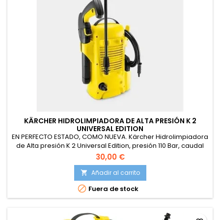
KÄRCHER HIDROLIMPIADORA DE ALTA PRESIÓN K 2
UNIVERSAL EDITION
EN PERFECTO ESTADO, COMO NUEVA. Kärcher Hidrolimpiadora
de Alta presión K 2 Universal Edition, presión 110 Bar, caudal
360 l/h, Pistola y Manguera de Alta presión, Boquilla Turbo,
30,00 €
Peso 3,8 kg
Añadir al carrito


Fuera de stock