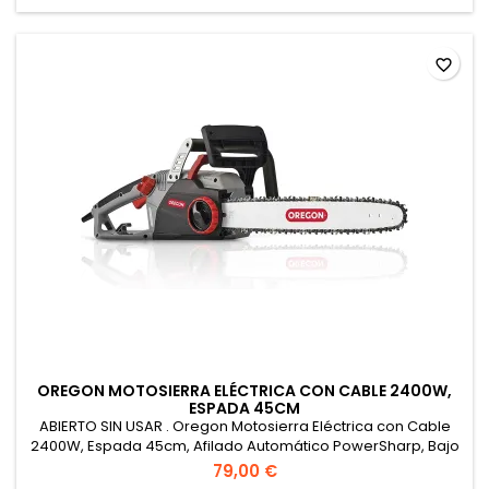
favorite_border
OREGON MOTOSIERRA ELÉCTRICA CON CABLE 2400W,
ESPADA 45CM
ABIERTO SIN USAR . Oregon Motosierra Eléctrica con Cable
2400W, Espada 45cm, Afilado Automático PowerSharp, Bajo
Retroceso, Lubricación Automática, Ligera y Silenciosa.
79,00 €