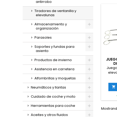
antirrobo
Tiradores de ventanilla y
elevalunas
Almacenamiento y
organización
Parasoles
Soportes y fundas para
asiento
JUEG
Productos de invierno
D
IZQU
Juego
Asistencia en carretera
eleva
derech
Alfombrillas y moquetas
Peugeot
Citroen

Neumáticos y llantas
Cuidado de coche y moto
Herramientas para coche
Mostrando
Aceites y otros fluidos