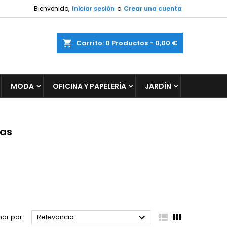
Bienvenido,
Iniciar sesión
o
Crear una cuenta
×
×
×
×
ar
Carrito
0
Productos -
0,00 €
MODA
OFICINA Y PAPELERÍA
JARDÍN
)
n
s
nas



ar por:
Relevancia