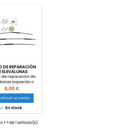
O DE REPARACIÓN
E ELEVALUNAS
IERDO O DERECHO
 de reparación de
lunas izquierdo o
o Compatible con:
6,00 €
 Partner 1996-2002,
 Berlingo 1996-2002
Añadir al carrito

En stock
 1-1 de 1 artículo(s)