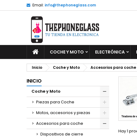
Email:
info@thephoneglass.com
M
(
C
I
add_circle_outline
((
De
No
INICIO
COCHE Y MOTO
ELECTRÓNICA
Inicio
Coche y Moto
Accesorios para coche
INICIO
Coche y Moto
Piezas para Coche
Motos, accesorios y piezas
Accesorios para coche
Hay 1 pro
Dispositivos de cierre