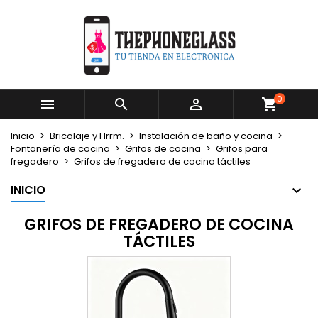
×
×
×
×
Mi lista de deseos
((modalTitle))
Crear lista de deseos
Iniciar sesión
Crear nueva lista
add_circle_outline
((confirmMessage))
Debe iniciar sesión para guardar productos en su
Nombre de la lista de deseos
lista de deseos.
0



((cancelText))
((modalDeleteText))
Cancelar
Iniciar sesión
Inicio
Bricolaje y Hrrm.
Instalación de baño y cocina
Cancelar
Crear lista de deseos
Fontanería de cocina
Grifos de cocina
Grifos para
fregadero
Grifos de fregadero de cocina táctiles
INICIO
GRIFOS DE FREGADERO DE COCINA
TÁCTILES