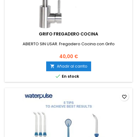
GRIFO FREGADERO COCINA
ABIERTO SIN USAR. Fregadero Cocina con Grifo
40,00 €
Añadir al carrito


En stock
favorite_border