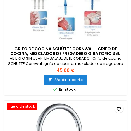
GRIFO DE COCINA SCHÜTTE CORNWALL, GRIFO DE
COCINA, MEZCLADOR DE FREGADERO GIRATORIO 360
GRADOS
ABIERTO SIN USAR. EMBALAJE DETERIORADO. Grifo de cocina
SCHÜTTE Cornwall, grifo de cocina, mezclador de fregadero
giratorio 360 grados para fregaderos dobles, 79116
45,00 €
cromado.
Añadir al carrito


En stock
Fuera de stock
favorite_border