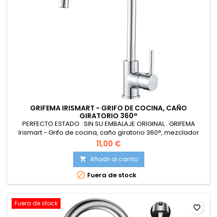
GRIFEMA IRISMART - GRIFO DE COCINA, CAÑO
GIRATORIO 360°
PERFECTO ESTADO . SIN SU EMBALAJE ORIGINAL . GRIFEMA
Irismart - Grifo de cocina, caño giratorio 360°, mezclador
monomando fregadero, Crome
11,00 €
Añadir al carrito


Fuera de stock
Fuera de stock
favorite_border