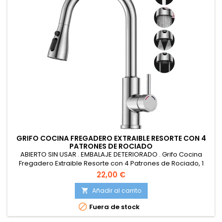
GRIFO COCINA FREGADERO EXTRAIBLE RESORTE CON 4
PATRONES DE ROCIADO
ABIERTO SIN USAR . EMBALAJE DETERIORADO . Grifo Cocina
Fregadero Extraible Resorte con 4 Patrones de Rociado, 1
Agujero Grifo Acero Inoxidable Giratorio de 360° Comercial
22,00 €
Monomando Cabezal Grifo (M Size (38.5CM High) - G3/8)
Añadir al carrito


Fuera de stock