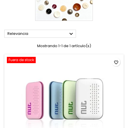

Relevancia
Mostrando 1-1 de 1 artículo(s)
Fuera de stock
favorite_border