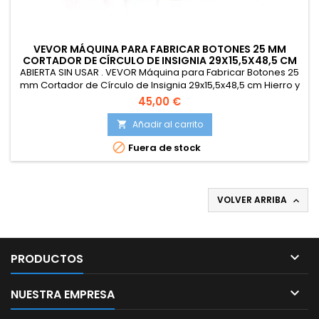
VEVOR MÁQUINA PARA FABRICAR BOTONES 25 MM
CORTADOR DE CÍRCULO DE INSIGNIA 29X15,5X48,5 CM
ABIERTA SIN USAR . VEVOR Máquina para Fabricar Botones 25
mm Cortador de Círculo de Insignia 29x15,5x48,5 cm Hierro y
ABS Máquina para Hacer Pines Chapas Lazos Llaveros
45,00 €
Abrebotellas Personalizadas 500 Piezas
Añadir al carrito


Fuera de stock
VOLVER ARRIBA


PRODUCTOS

NUESTRA EMPRESA