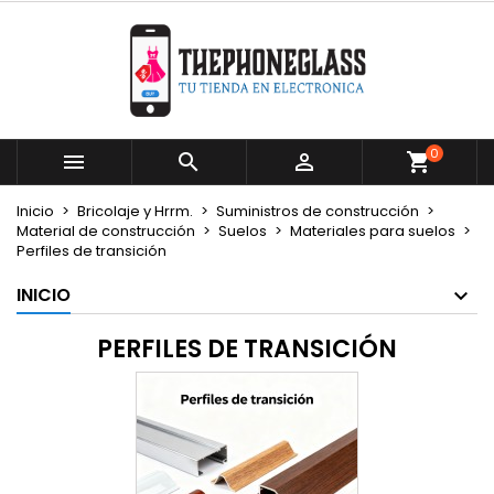
×
×
×
×
Mi lista de deseos
((modalTitle))
Crear lista de deseos
Iniciar sesión
Crear nueva lista
add_circle_outline
((confirmMessage))
Debe iniciar sesión para guardar productos en su
Nombre de la lista de deseos
lista de deseos.
0



((cancelText))
((modalDeleteText))
Cancelar
Iniciar sesión
Inicio
Bricolaje y Hrrm.
Suministros de construcción
Cancelar
Crear lista de deseos
Material de construcción
Suelos
Materiales para suelos
Perfiles de transición
INICIO
PERFILES DE TRANSICIÓN