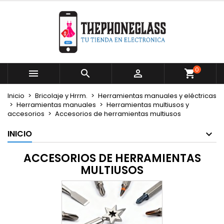
×
×
×
×
Mi lista de deseos
((modalTitle))
Crear lista de deseos
Iniciar sesión
Crear nueva lista
add_circle_outline
((confirmMessage))
Debe iniciar sesión para guardar productos en su
Nombre de la lista de deseos
lista de deseos.
0



((cancelText))
((modalDeleteText))
Cancelar
Iniciar sesión
Inicio
Bricolaje y Hrrm.
Herramientas manuales y eléctricas
Cancelar
Crear lista de deseos
Herramientas manuales
Herramientas multiusos y
accesorios
Accesorios de herramientas multiusos
INICIO
ACCESORIOS DE HERRAMIENTAS
MULTIUSOS