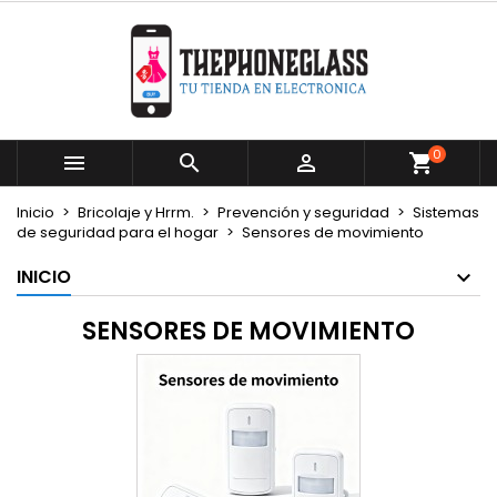
×
×
×
×
Mi lista de deseos
((modalTitle))
Crear lista de deseos
Iniciar sesión
Crear nueva lista
add_circle_outline
((confirmMessage))
Debe iniciar sesión para guardar productos en su
Nombre de la lista de deseos
lista de deseos.
0



((cancelText))
((modalDeleteText))
Cancelar
Iniciar sesión
Inicio
Bricolaje y Hrrm.
Prevención y seguridad
Sistemas
Cancelar
Crear lista de deseos
de seguridad para el hogar
Sensores de movimiento
INICIO
SENSORES DE MOVIMIENTO