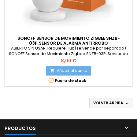
SONOFF SENSOR DE MOVIMIENTO ZIGBEE SNZB-
03P,SENSOR DE ALARMA ANTIRROBO
ABIERTO SIN USAR. Requiere Hub(se vende por separado)
SONOFF Sensor de Movimiento Zigbee SNZB-03P, Sensor de
Alarma Antirrobo,Rotación 110º, Control App
8,00 €
eWelink,Compatible con Alexa, Google Home.
Añadir al carrito


Fuera de stock
VOLVER ARRIBA


PRODUCTOS