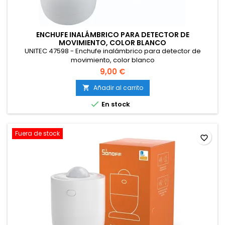
ENCHUFE INALÁMBRICO PARA DETECTOR DE
MOVIMIENTO, COLOR BLANCO
UNITEC 47598 - Enchufe inalámbrico para detector de
movimiento, color blanco
9,00 €
Añadir al carrito


En stock
Fuera de stock
favorite_border