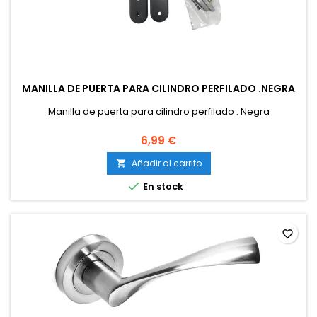
MANILLA DE PUERTA PARA CILINDRO PERFILADO .NEGRA
Manilla de puerta para cilindro perfilado . Negra
6,99 €
Añadir al carrito


En stock
favorite_border