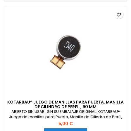
favorite_border
KOTARBAU® JUEGO DE MANILLAS PARA PUERTA, MANILLA
DE CILINDRO DE PERFIL, 90 MM
ABIERTO SIN USAR.. SIN SU EMBALAJE ORIGINAL. KOTARBAU®
Juego de manillas para Puerta, Manilla de Cilindro de Perfil,
90 mm, Manillas de Aluminio - Dorado, 2 Manetas, Manijas de
5,00 €
Placa Larga, Diseño clásico, Kit de Montaje Incluido,