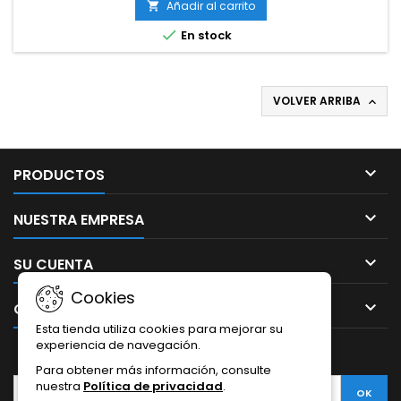
Picaportes.
Añadir al carrito


En stock
VOLVER ARRIBA


PRODUCTOS

NUESTRA EMPRESA

SU CUENTA
Cookies

CONTACTO
Esta tienda utiliza cookies para mejorar su
experiencia de navegación.
BOLETÍN
Para obtener más información, consulte
nuestra
Política de privacidad
.