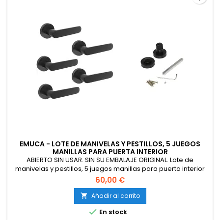
EMUCA - LOTE DE MANIVELAS Y PESTILLOS, 5 JUEGOS
MANILLAS PARA PUERTA INTERIOR
ABIERTO SIN USAR. SIN SU EMBALAJE ORIGINAL. Lote de
manivelas y pestillos, 5 juegos manillas para puerta interior
con roseta Ø50mm + 5 condenas Ø35mm, Negro.
60,00 €
Añadir al carrito


En stock