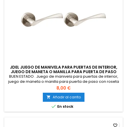
JDEL JUEGO DE MANIVELA PARA PUERTAS DE INTERIOR,
JUEGO DE MANETA O MANILLA PARA PUERTA DE PASO
CON ROSETA 50 MM
BUEN ESTADO . Juego de manivela para puertas de interior,
juego de maneta o manilla para puerta de paso con roseta
50 mm, Níquel satinado. Modelo Ola (Paquete de 2)
8,00 €
Añadir al carrito


En stock
favorite_border