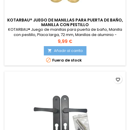
KOTARBAU® JUEGO DE MANILLAS PARA PUERTA DE BAÑO,
MANILLA CON PESTILLO
KOTARBAU® Juego de manillas para puerta de baño, Manilla
con pestillo, Placa larga, 72 mm, Manillas de aluminio -
dorado, 2 Manetas con cierre, Manijas diseño clásico
9,99 €
Añadir al carrito


Fuera de stock
favorite_border