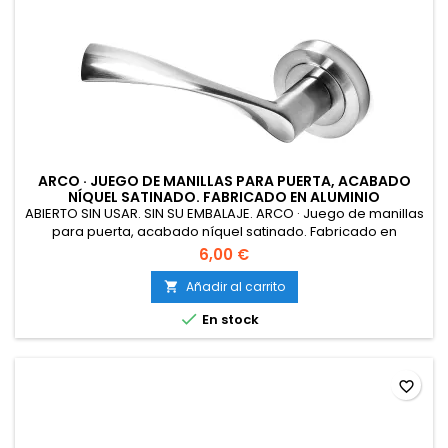
ARCO · JUEGO DE MANILLAS PARA PUERTA, ACABADO
NÍQUEL SATINADO. FABRICADO EN ALUMINIO
ABIERTO SIN USAR. SIN SU EMBALAJE. ARCO · Juego de manillas
para puerta, acabado níquel satinado. Fabricado en
aluminio
6,00 €
Añadir al carrito


En stock
favorite_border