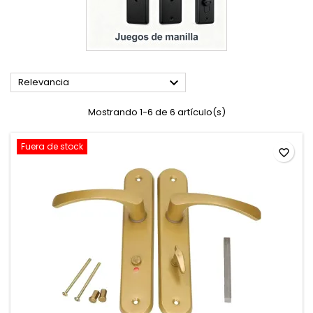

Relevancia
Mostrando 1-6 de 6 artículo(s)
Fuera de stock
favorite_border