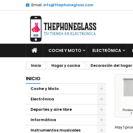
Email:
info@thephoneglass.com
M
(
C
I
add_circle_outline
((
De
No
INICIO
COCHE Y MOTO
ELECTRÓNICA
Inicio
Hogar y cocina
Decoración del hogar
INICIO
Coche y Moto
Electrónica
Deportes y aire libre
Informática
Hay 1 pro
Instrumentos musicales