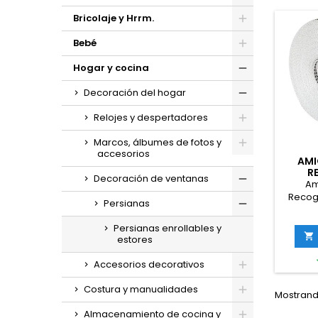
Bricolaje y Hrrm.
Bebé
Hogar y cocina
Decoración del hogar
Relojes y despertadores
Marcos, álbumes de fotos y
accesorios
AMI
R
Decoración de ventanas
PERSI
Am
Recog
Persianas
Enrol
mm x 
Persianas enrollables y
Rayos U

estores
Pintas
Repue
Accesorios decorativos
Costura y manualidades
Mostrando
Almacenamiento de cocina y