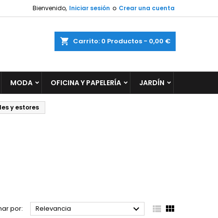
Bienvenido,
Iniciar sesión
o
Crear una cuenta
×
×
×
×
ar
Carrito
0
Productos -
0,00 €
MODA
OFICINA Y PAPELERÍA
JARDÍN
)
n
s
les y estores



ar por:
Relevancia