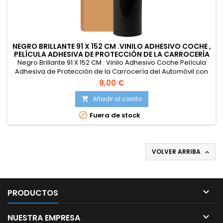
NEGRO BRILLANTE 91 X 152 CM .VINILO ADHESIVO COCHE ,
PELÍCULA ADHESIVA DE PROTECCIÓN DE LA CARROCERÍA
Negro Brillante 91 X 152 CM . Vinilo Adhesivo Coche Película
Adhesiva de Protección de la Carrocería del Automóvil con
Tecnología de Liberación de Aire Película de Vinilo para
9,00 €
Automóvil
Añadir al carrito


Fuera de stock
VOLVER ARRIBA


PRODUCTOS

NUESTRA EMPRESA