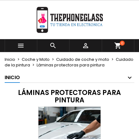
×
×
×
×
Mi lista de deseos
((modalTitle))
Crear lista de deseos
Iniciar sesión
Crear nueva lista
add_circle_outline
((confirmMessage))
Debe iniciar sesión para guardar productos en su
Nombre de la lista de deseos
lista de deseos.
0



((cancelText))
((modalDeleteText))
Cancelar
Iniciar sesión
Inicio
Coche y Moto
Cuidado de coche y moto
Cuidado
Cancelar
Crear lista de deseos
de la pintura
Láminas protectoras para pintura
INICIO
LÁMINAS PROTECTORAS PARA
PINTURA