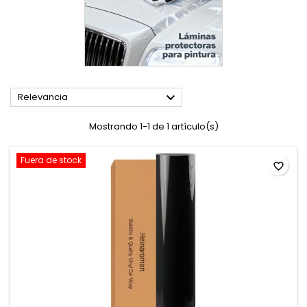

Relevancia
Mostrando 1-1 de 1 artículo(s)
Fuera de stock
favorite_border