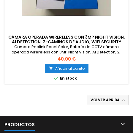
CÁMARA OPERADA WIRERELESS CON 3MP NIGHT VISION,
AI DETECTION, 2-CAMINOS DE AUDIO, WIFI SECURITY
CAMERA WORKS CON ALEXA
Camara Reolink Panel Solar, Batería de CCTV cámara
operada wirereless con 3MP Night Vision, AI Detection, 2-
Caminos de Audio, WiFi Security Camera Works con Alexa
40,00 €
Añadir al carrito


En stock
VOLVER ARRIBA


PRODUCTOS