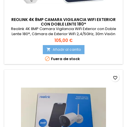
REOLINK 4K 8MP CAMARA VIGILANCIA WIFI EXTERIOR
CON DOBLE LENTE 180°
Reolink 4K 8MP Camara Vigilancia WiFi Exterior con Doble
Lente 180°, Cámara de Exterior WiFi 2,4/5GHz, 30m Visión
Nocturna en Color, IP66, Detección Smart, Funciona con
105,00 €
Alexa/Cloud, Duo 2+ Panel Solar
Añadir al carrito


Fuera de stock
favorite_border