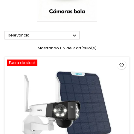

Relevancia
Mostrando 1-2 de 2 artículo(s)
Fuera de stock
favorite_border