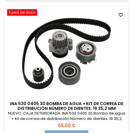
Fuera de stock
favorite_border
INA 530 0405 30 BOMBA DE AGUA + KIT DE CORREA DE
DISTRIBUCIÓN NÚMERO DE DIENTES: 19 35,2 MM
NUEVO. CAJA DETERIORADA. INA 530 0405 30 Bomba de agua
+ kit de correa de distribución Número de dientes: 19 35,2
mm con junta Compatible con VW Golf V Hatchback 1K1
65,00 €
TOURAN 1T1, 1T2 Passat B6 Variant 3C5 Passat B6 Sedán 3C2