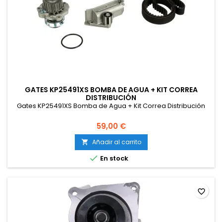
GATES KP25491XS BOMBA DE AGUA + KIT CORREA
DISTRIBUCIÓN
Gates KP25491XS Bomba de Agua + Kit Correa Distribución
59,00 €
Añadir al carrito


En stock
favorite_border