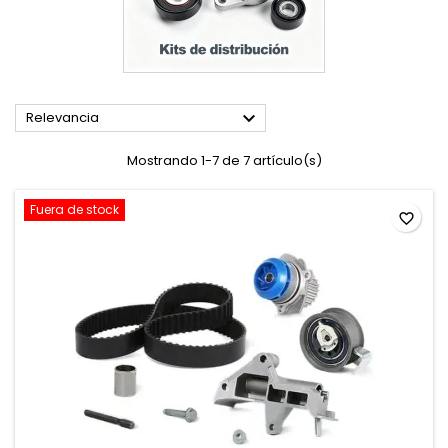

Relevancia
Mostrando 1-7 de 7 artículo(s)
Fuera de stock
favorite_border