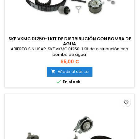
SKF VKMC 01250-1 KIT DE DISTRIBUCIÓN CON BOMBA DE
AGUA
ABIERTO SIN USAR. SKF VKMC 01250-1 Kit de distribución con
bomba de agua
65,00 €
Añadir al carrito


En stock
favorite_border