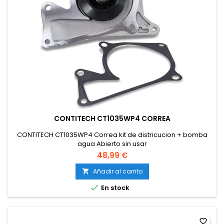
CONTITECH CT1035WP4 CORREA
CONTITECH CT1035WP4 Correa kit de districucion + bomba
agua Abierto sin usar
48,99 €
Añadir al carrito


En stock
favorite_border