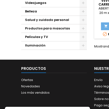
VEVO
Videojuegos
CARR
RETRÁC
ABIERT
Belleza
20 m 
Manguer
Salud y cuidado personal
de 180°
de Ma

Productos para mascotas
Pared 

Autom
Películas y TV
Césped 
B
Iluminación
Mostrando
PRODUCTOS
NUESTR
Ofertas
Envío
Novedades
Aviso leg
Los más vendidos
Términos
Sobre no
Pago se