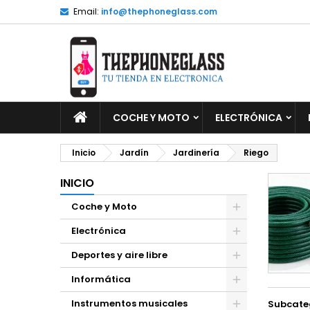
Email:
info@thephoneglass.com
M
(
C
I
add_circle_outline
((
De
No
INICIO
COCHE Y MOTO
ELECTRÓNICA
Inicio
Jardín
Jardinería
Riego
INICIO
Coche y Moto
Electrónica
Deportes y aire libre
Informática
Instrumentos musicales
Subcate