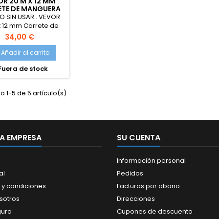
R 20 M X 12 MM
ETE DE MANGUERA
TIL GIRATORIO DE
O SIN USAR . VEVOR
180°
x 12 mm Carrete de
a Retráctil Giratorio
34,00 €
 Carrete Automático
nguera Montado en
Añadir al carrito
Manguera Enrollable
Fuera de stock
ática para Regar
Jardín, Lavar Auto,
añar Mascota
 1-5 de 5 artículo(s)
A EMPRESA
SU CUENTA
Información personal
al
Pedidos
 y condiciones
Facturas por abono
sotros
Direcciones
guro
Cupones de descuento