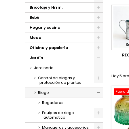
Bricolaje y Hrrm.
Bebé
Hogar y cocina
Moda
Oficina y papelería
RE
Jardín
Jardinería
Hay 5 pr
Control de plagas y
protección de plantas
Fuera d
Riego
Regaderas
Equipos de riego
automático
Mangueras y accesorios