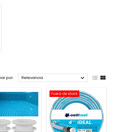



ar por:
Relevancia
Fuera de stock