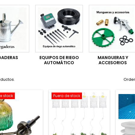
GADERAS
EQUIPOS DE RIEGO
MANGUERAS Y
AUTOMÁTICO
ACCESORIOS
oductos.
Orden
e stock
Fuera de stock