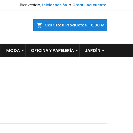
Bienvenido,
Iniciar sesión
o
Crear una cuenta
×
×
×
×
ar
Carrito
0
Productos -
0,00 €
MODA
OFICINA Y PAPELERÍA
JARDÍN
)
n
s