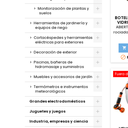
Monitorización de plantas y
suelos
BOTEL
VIDR
Herramientas de jardinería y
PLAN
ABIERT
equipos de riego
RIEGO
rociado
CON 
para 
Cortacéspedes y herramientas
eléctricas para exteriores
riego 
Bomba 

Decoración de exterior
de P

regade
Piscinas, bañeras de
In
hidromasaje y suministros
Fuera d
Muebles y accesorios de jardín
Termómetros e instrumentos
meteorológicos
Grandes electrodomésticos
Juguetes y juegos
Industria, empresas y ciencia