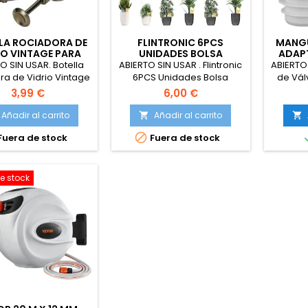
LA ROCIADORA DE
FLINTRONIC 6PCS
MANGU
IO VINTAGE PARA
UNIDADES BOLSA
ADAP
TAS, BOTELLA DE
DISPOSITIVOS
PARA
O SIN USAR. Botella
ABIERTO SIN USAR . Flintronic
ABIERTO 
 PARA SUCULENTAS
AUTOMÁTICOS DE RIEGO
PIS
ra de Vidrio Vintage
6PCS Unidades Bolsa
de Vál
BOMBA SUPERIOR
PARA PLANTAS
Plantas, Botella de
Dispositivos Automáticos de
Cono 
3,99 €
6,00 €
para suculentas con
Riego Para Plantas, Sistema
Piscina
Superior, rociador
AutomáTico de Riego de
Instal
Añadir al carrito
Añadir al carrito


lantas pequeñas,
Plantas, 3500ML, Para Jardín
Si

Fuera de stock
Fuera de stock
ra para Plantas de
BonsáIs, con Trampa
terior y Exterior,
Atrapa Moscas*6,
Degradado
Gancho*6
e stock