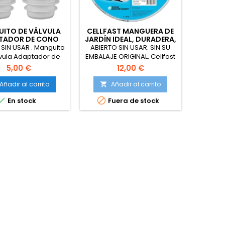
ITO DE VÁLVULA
CELLFAST MANGUERA DE
TADOR DE CONO
JARDÍN IDEAL, DURADERA,
 LIMPIADOR DE
FLEXIBLE, 4 CAPAS.20 M.
SIN USAR . Manguito
ABIERTO SIN USAR. SIN SU
CINAS, 2 PIEZAS
vula Adaptador de
EMBALAJE ORIGINAL. Cellfast
para Limpiador de
Manguera de jardín IDEAL,
5,00 €
12,00 €
s, 2 Piezas de Fácil
Duradera, Flexible, 4 Capas,
ación, Material de
Trenzada Cruzada
Añadir al carrito
Añadir al carrito

licona, Cono de
Duradera, Resistente a los


En stock
Fuera de stock
Manguera
rayos UV y a las algas,
Tecnología REACH, 27 Bar,
-20/60 ° C Temperatura 1/2
", 20 m.