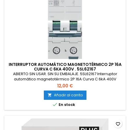
INTERRUPTOR AUTOMÁTICO MAGNETOTÉRMICO 2P 16A
CURVA C 6KA 400V . 5SL62167
ABIERTO SIN USAR. SIN SU EMBALAJE. 5SL62167 Interruptor
automático magnetotérmico 2P 16A Curva C 6kA 400V
12,00 €
Añadir al carrito


En stock
favorite_border