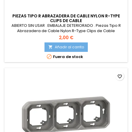
PIEZAS TIPO R ABRAZADERA DE CABLE NYLON R-TYPE
CLIPS DE CABLE
ABIERTO SIN USAR . EMBALAJE DETERIORADO . Piezas Tipo R
Abrazadera de Cable Nylon R-Type Clips de Cable
Abrazadera de Cable Tipo R Negro con Tornillos para
2,00 €
Conductos, Cables, Tubos y Mangas
Añadir al carrito


Fuera de stock
favorite_border