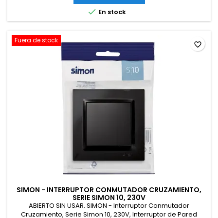

En stock
Fuera de stock
favorite_border
SIMON - INTERRUPTOR CONMUTADOR CRUZAMIENTO,
SERIE SIMON 10, 230V
ABIERTO SIN USAR. SIMON - Interruptor Conmutador
Cruzamiento, Serie Simon 10, 230V, Interruptor de Pared