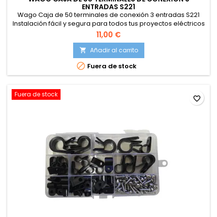
ENTRADAS S221
Wago Caja de 50 terminales de conexión 3 entradas S221
Instalación fácil y segura para todos tus proyectos eléctricos
11,00 €
Añadir al carrito


Fuera de stock
Fuera de stock
favorite_border