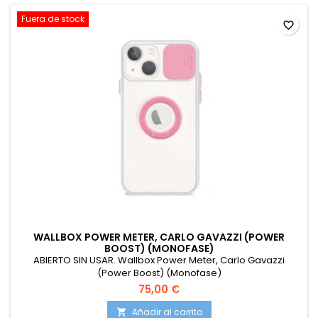
Fuera de stock
favorite_border
WALLBOX POWER METER, CARLO GAVAZZI (POWER
BOOST) (MONOFASE)
ABIERTO SIN USAR. Wallbox Power Meter, Carlo Gavazzi
(Power Boost) (Monofase)
75,00 €
Añadir al carrito
