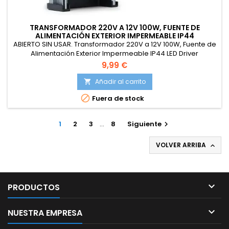
TRANSFORMADOR 220V A 12V 100W, FUENTE DE
ALIMENTACIÓN EXTERIOR IMPERMEABLE IP44
ABIERTO SIN USAR. Transformador 220V a 12V 100W, Fuente de
Alimentación Exterior Impermeable IP44 LED Driver
Conmutada Fuente Alimentación de Voltaje Constante Driver
9,99 €
de Bajo Voltaje para Tira LED
Añadir al carrito


Fuera de stock
1
2
3
…
8
Siguiente

VOLVER ARRIBA


PRODUCTOS

NUESTRA EMPRESA