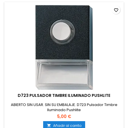
favorite_border
D723 PULSADOR TIMBRE ILUMINADO PUSHLITE
ABIERTO SIN USAR. SIN SU EMBALAJE. D723 Pulsador Timbre
Iluminado Pushlite
5,00 €
Añadir al carrito
