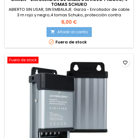
TOMAS SCHUKO
ABIERTO SIN USAR, SIN EMBALAJE. Garza - Enrollador de cable
3 m rojo y negro,4 tomas Schuko, protección contra
sobretensiones y sobrecalentamiento.
6,00 €
Añadir al carrito


Fuera de stock
Fuera de stock
favorite_border