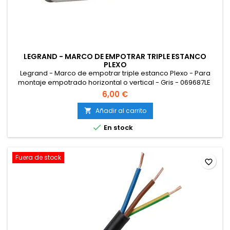
LEGRAND - MARCO DE EMPOTRAR TRIPLE ESTANCO
PLEXO
Legrand - Marco de empotrar triple estanco Plexo - Para
montaje empotrado horizontal o vertical - Gris - 069687LE
6,00 €
Añadir al carrito


En stock
Fuera de stock
favorite_border