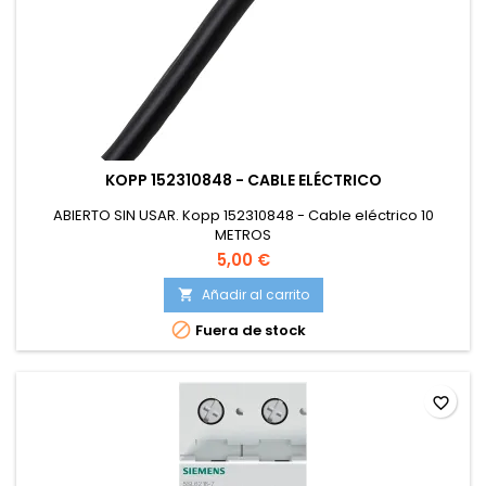
KOPP 152310848 - CABLE ELÉCTRICO
ABIERTO SIN USAR. Kopp 152310848 - Cable eléctrico 10
METROS
5,00 €
Añadir al carrito


Fuera de stock
favorite_border