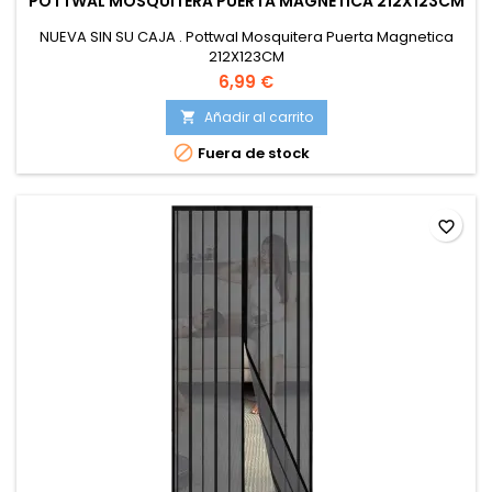
POTTWAL MOSQUITERA PUERTA MAGNETICA 212X123CM
NUEVA SIN SU CAJA . Pottwal Mosquitera Puerta Magnetica
212X123CM
6,99 €
Añadir al carrito


Fuera de stock
favorite_border