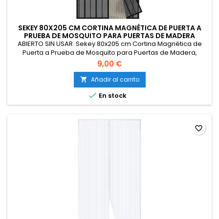
SEKEY 80X205 CM CORTINA MAGNÉTICA DE PUERTA A
PRUEBA DE MOSQUITO PARA PUERTAS DE MADERA
ABIERTO SIN USAR. Sekey 80x205 cm Cortina Magnética de
Puerta a Prueba de Mosquito para Puertas de Madera,
Puertas de Aluminio, Puertas del Balcón, Puertas de RV,
9,00 €
Cierre Automático, Negro
Añadir al carrito


En stock
favorite_border