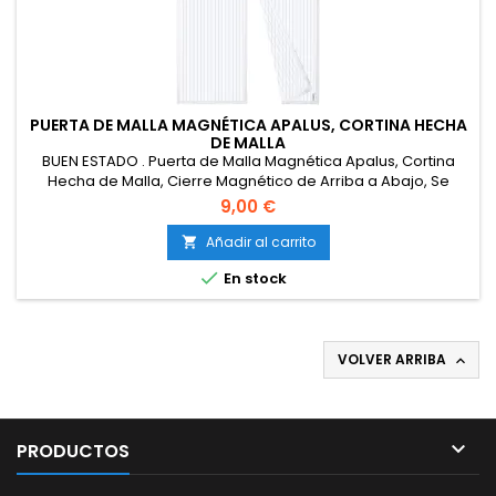
PUERTA DE MALLA MAGNÉTICA APALUS, CORTINA HECHA
DE MALLA
BUEN ESTADO . Puerta de Malla Magnética Apalus, Cortina
Hecha de Malla, Cierre Magnético de Arriba a Abajo, Se
Cierra Automáticamente y Mantiene el Aire Fresco
9,00 €
(90x200CM,Blanco)
Añadir al carrito


En stock
VOLVER ARRIBA


PRODUCTOS