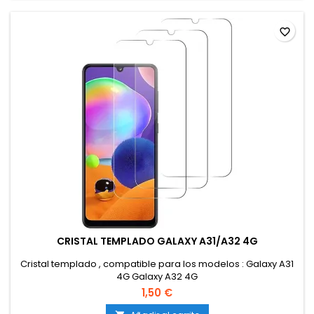
favorite_border
CRISTAL TEMPLADO GALAXY A31/A32 4G
Cristal templado , compatible para los modelos : Galaxy A31
4G Galaxy A32 4G
1,50 €