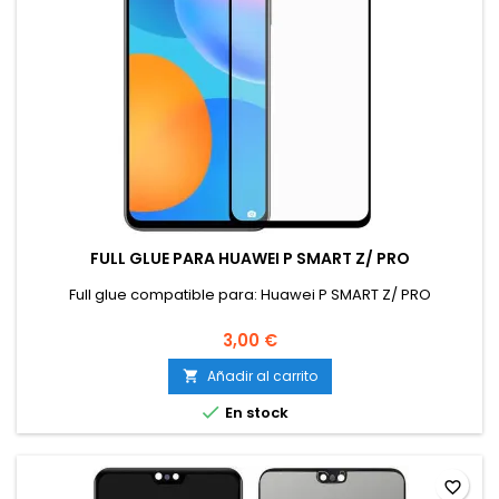
FULL GLUE PARA HUAWEI P SMART Z/ PRO
Full glue compatible para: Huawei P SMART Z/ PRO
3,00 €
Añadir al carrito


En stock
favorite_border