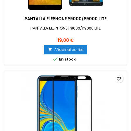
PANTALLA ELEPHONE P9000/P9000 LITE
PANTALLA ELEPHONE P9000/P9000 LITE
19,00 €
Añadir al carrito


En stock
favorite_border