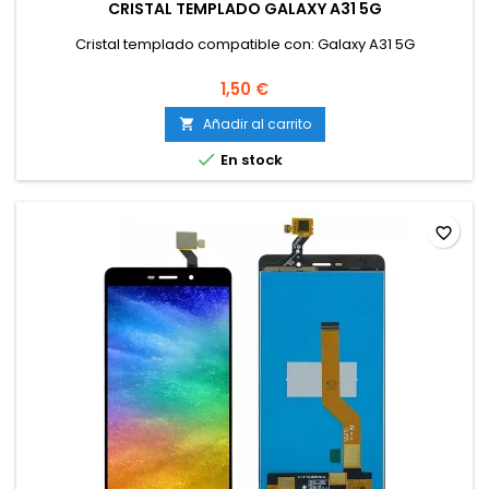
CRISTAL TEMPLADO GALAXY A31 5G
Cristal templado compatible con: Galaxy A31 5G
1,50 €
Añadir al carrito


En stock
favorite_border