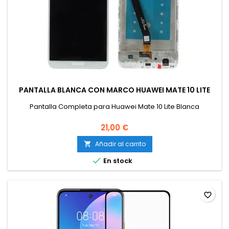
PANTALLA BLANCA CON MARCO HUAWEI MATE 10 LITE
Pantalla Completa para Huawei Mate 10 Lite Blanca
21,00 €
Añadir al carrito


En stock
favorite_border