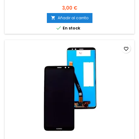
3,00 €
Añadir al carrito


En stock
favorite_border