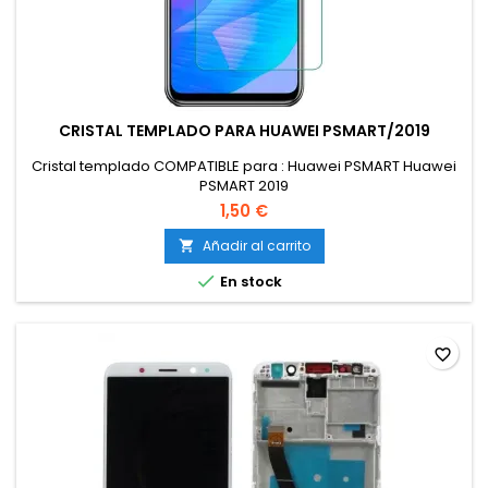
CRISTAL TEMPLADO PARA HUAWEI PSMART/2019
Cristal templado COMPATIBLE para : Huawei PSMART Huawei
PSMART 2019
1,50 €
Añadir al carrito


En stock
favorite_border