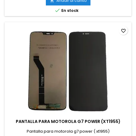
Añadir al carrito


En stock
favorite_border
PANTALLA PARA MOTOROLA G7 POWER (XT1955)
Pantalla para motorola g7 power ( xt1955)