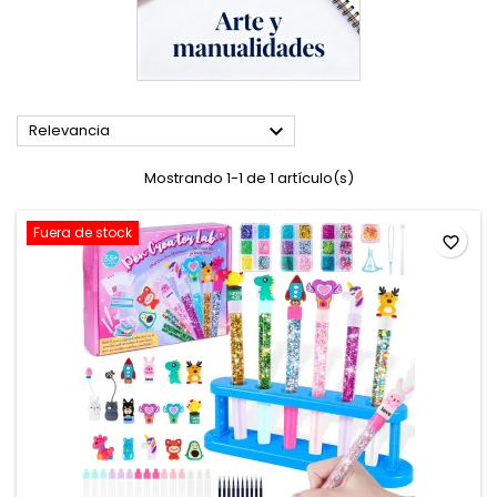

Relevancia
Mostrando 1-1 de 1 artículo(s)
Fuera de stock
favorite_border