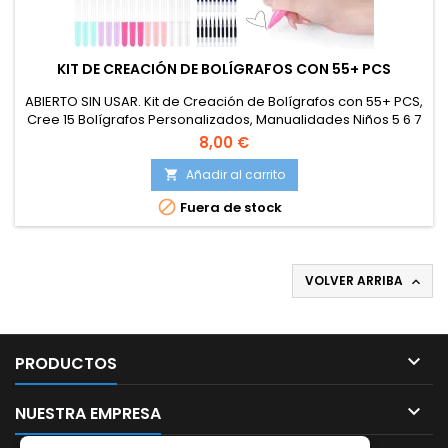
KIT DE CREACIÓN DE BOLÍGRAFOS CON 55+ PCS
ABIERTO SIN USAR. Kit de Creación de Bolígrafos con 55+ PCS,
Cree 15 Bolígrafos Personalizados, Manualidades Niños 5 6 7
8 9 10 años, Juego Creativo Infantil, Regalo Juguetes para
8,00 €
Niños y Niñas
Añadir al carrito


Fuera de stock
VOLVER ARRIBA


PRODUCTOS

NUESTRA EMPRESA