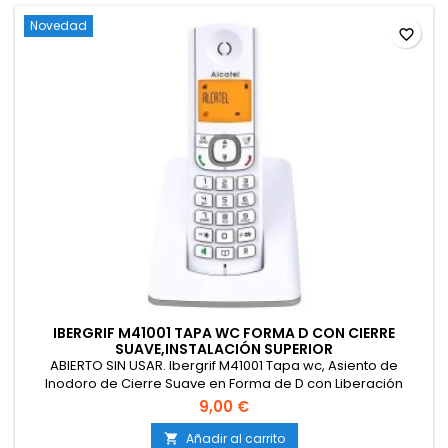
Novedad
favorite_border
IBERGRIF M41001 TAPA WC FORMA D CON CIERRE
SUAVE,INSTALACIÓN SUPERIOR
ABIERTO SIN USAR. Ibergrif M41001 Tapa wc, Asiento de
Inodoro de Cierre Suave en Forma de D con Liberación
Rápida para una Fácil Limpieza, Blanco
9,00 €
Añadir al carrito
