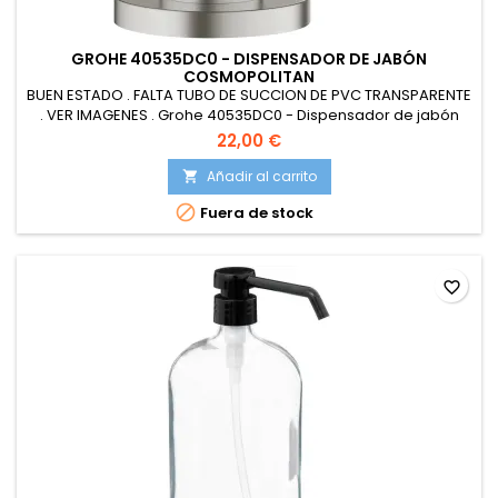
GROHE 40535DC0 - DISPENSADOR DE JABÓN
COSMOPOLITAN
BUEN ESTADO . FALTA TUBO DE SUCCION DE PVC TRANSPARENTE
. VER IMAGENES . Grohe 40535DC0 - Dispensador de jabón
Cosmopolitan , Supersteel, Pequeño
22,00 €
Añadir al carrito


Fuera de stock
favorite_border