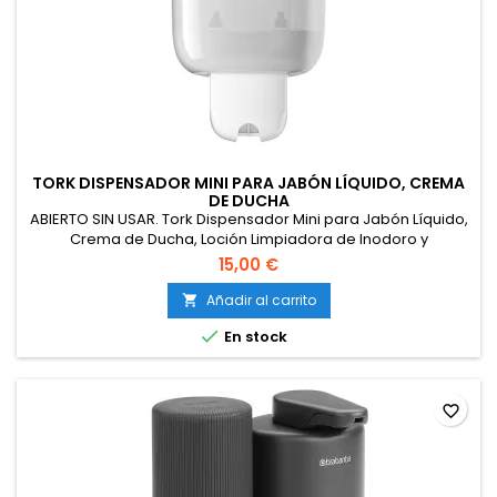
TORK DISPENSADOR MINI PARA JABÓN LÍQUIDO, CREMA
DE DUCHA
ABIERTO SIN USAR. Tork Dispensador Mini para Jabón Líquido,
Crema de Ducha, Loción Limpiadora de Inodoro y
Desinfectante de Manos, Blanco, Compacto, Sistema de
15,00 €
Dispensación S2 Económico, 561000.
Añadir al carrito


En stock
favorite_border