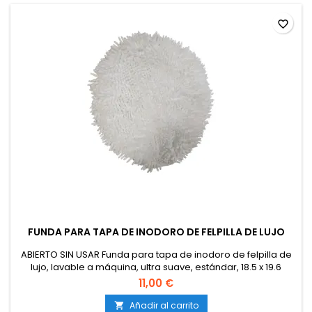
favorite_border
FUNDA PARA TAPA DE INODORO DE FELPILLA DE LUJO
ABIERTO SIN USAR Funda para tapa de inodoro de felpilla de
lujo, lavable a máquina, ultra suave, estándar, 18.5 x 19.6
pulgadas, color blanco
11,00 €
Añadir al carrito
