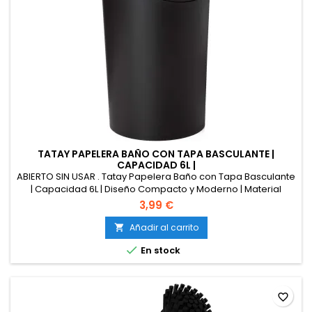
TATAY PAPELERA BAÑO CON TAPA BASCULANTE |
CAPACIDAD 6L |
ABIERTO SIN USAR . Tatay Papelera Baño con Tapa Basculante
| Capacidad 6L | Diseño Compacto y Moderno | Material
Resistente y Fácil de Limpiar | Fabricado en España | Medidas
3,99 €
19 x 19 x 28 cm – Negro
Añadir al carrito


En stock
favorite_border