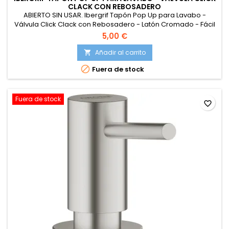
CLACK CON REBOSADERO
ABIERTO SIN USAR. Ibergrif Tapón Pop Up para Lavabo -
Válvula Click Clack con Rebosadero - Latón Cromado - Fácil
Instalación Sin Herramientas - Ajuste Universal 41-50 mm,
5,00 €
M20502 .
Añadir al carrito


Fuera de stock
Fuera de stock
favorite_border