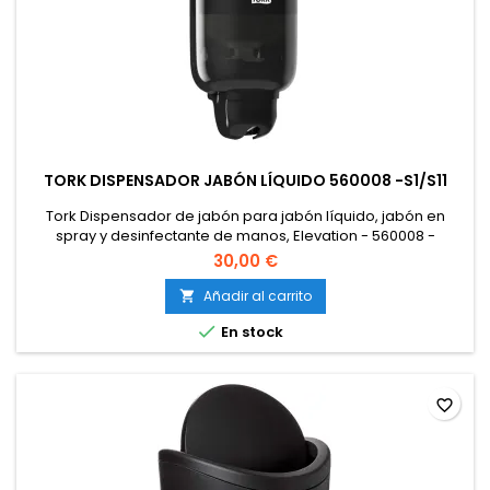
TORK DISPENSADOR JABÓN LÍQUIDO 560008 -S1/S11
Tork Dispensador de jabón para jabón líquido, jabón en
spray y desinfectante de manos, Elevation - 560008 -
Sistema dispensador S1/S11 económico y a prueba de fugas,
30,00 €
negro
Añadir al carrito


En stock
favorite_border