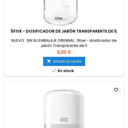
5FIVE - DOSIFICADOR DE JABÓN TRANSPARENTE DE 1L
NUEVO . SIN SU EMBALAJE ORIGINAL . 5five - dosificador de
jabón Transparente de 1l
5,00 €
Añadir al carrito


En stock
favorite_border