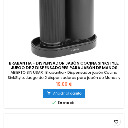
BRABANTIA - DISPENSADOR JABÓN COCINA SINKSTYLE,
JUEGO DE 2 DISPENSADORES PARA JABÓN DE MANOS
ABIERTO SIN USAR . Brabantia - Dispensador jabón Cocina
SinkStyle, Juego de 2 dispensadores para jabón de Manos y
lavavajillas, Bandeja con Textura y exprimidor - Mineral
19,00 €
Infinite Grey, 2 x 200 ml
Añadir al carrito


En stock
favorite_border