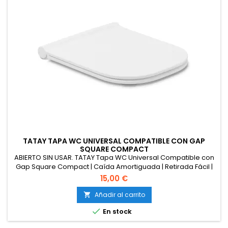
TATAY TAPA WC UNIVERSAL COMPATIBLE CON GAP
SQUARE COMPACT
ABIERTO SIN USAR. TATAY Tapa WC Universal Compatible con
Gap Square Compact | Caída Amortiguada | Retirada Fácil |
Inodoros Cuadrados | Termoplástico Resistente y Anti
15,00 €
Bacterias | Diseño Slim - 34,5x43 cm - G-Compact
Añadir al carrito


En stock