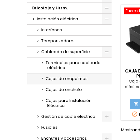
Bricolaje y Hrrm.
Fuera d
Instalación eléctrica
Interfonos
Temporizadores
Cableado de superficie
Terminales para cableado
eléctrico
CAJA 
P
Cajas de empalmes
1
Caja
plásti
Cajas de enchufe
Cajas para Instalación

Eléctrica

Gestión de cable eléctrico
Fusibles
Mostrando
Enchufes y accesorios