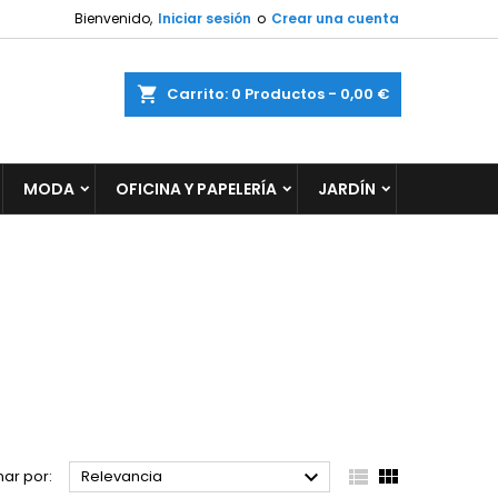
Bienvenido,
Iniciar sesión
o
Crear una cuenta
×
×
×
×
ar
Carrito
0
Productos -
0,00 €
MODA
OFICINA Y PAPELERÍA
JARDÍN
)
n
s



ar por:
Relevancia