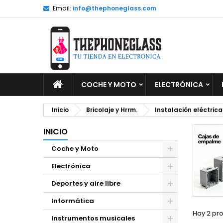
Email:
info@thephoneglass.com
M
(
C
I
add_circle_outline
((
De
No
INICIO
COCHE Y MOTO
ELECTRÓNICA
Inicio
Bricolaje y Hrrm.
Instalación eléctrica
INICIO
Coche y Moto
Electrónica
Deportes y aire libre
Informática
Hay 2 pr
Instrumentos musicales