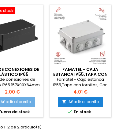
e stock
DE CONEXIONES DE
FAMATEL - CAJA
LÁSTICO IP65
ESTANCA IP55,TAPA CON
57X90X64MM
TORNILLOS
 de conexiones de
Famatel - Caja estanca
co IP65 157X90X64mm
IP55,Tapa con tornillos, Con
conos,153x110 x 70,Gris.
2,00 €
4,01 €
Añadir al carrito
Añadir al carrito


Fuera de stock
En stock
 1-2 de 2 artículo(s)