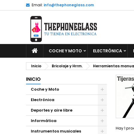
Email:
info@thephoneglass.com
M
(
C
I
add_circle_outline
((
De
No
INICIO
COCHE Y MOTO
ELECTRÓNICA
Inicio
Bricolaje y Hrrm.
Herramientas manual
INICIO
Coche y Moto
Electrónica
Deportes y aire libre
Informática
Hay 1 pro
Instrumentos musicales