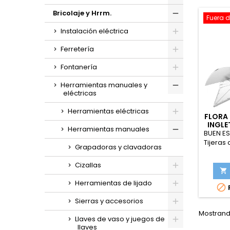
Bricolaje y Hrrm.
Fuera d
Instalación eléctrica
Ferretería
Fontanería
Herramientas manuales y
eléctricas
Herramientas eléctricas
FLORA 
INGLE
Herramientas manuales
45
BUEN ES
Tijeras 
Grapadoras y clavadoras
de 
herra
Cizallas
par

blanda,
Herramientas de lijado

Sierras y accesorios
Mostrando
Llaves de vaso y juegos de
llaves