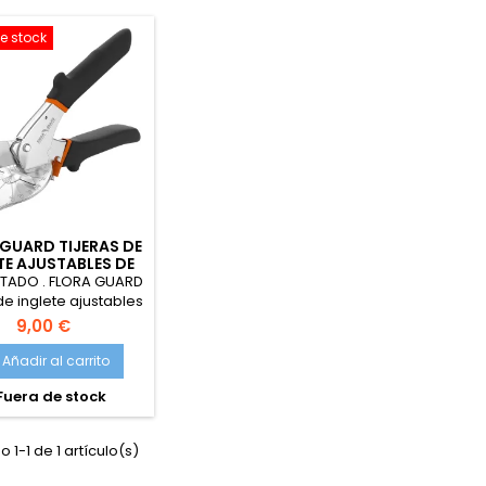
e stock
GUARD TIJERAS DE
TE AJUSTABLES DE
 A 135 GRADOS
TADO . FLORA GUARD
de inglete ajustables
45 a 135 grados,
9,00 €
mientas manuales
a cortar madera
Añadir al carrito
 plástico, PVC y más
Fuera de stock
 1-1 de 1 artículo(s)