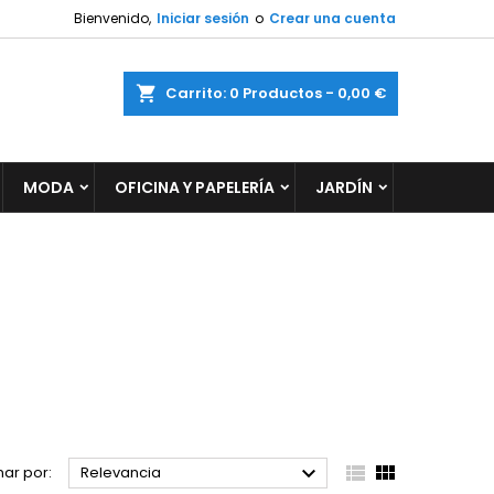
Bienvenido,
Iniciar sesión
o
Crear una cuenta
×
×
×
×
ar
Carrito
0
Productos -
0,00 €
MODA
OFICINA Y PAPELERÍA
JARDÍN
)
n
s



ar por:
Relevancia