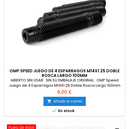
OMP SPEED JUEGO DE 4 ESPARRAGOS M14X1.25 DOBLE
ROSCA LARGO 100MM
ABIERTO SIN USAR . SIN SU EMBALAJE ORIGINAL . OMP Speed
Juego de 4 Esparragos M14X1.25 Doble Rosca Largo 100mm
Llave Allen Color Negro DIN 10.9
6,00 €
Añadir al carrito


En stock
Fuera de stock