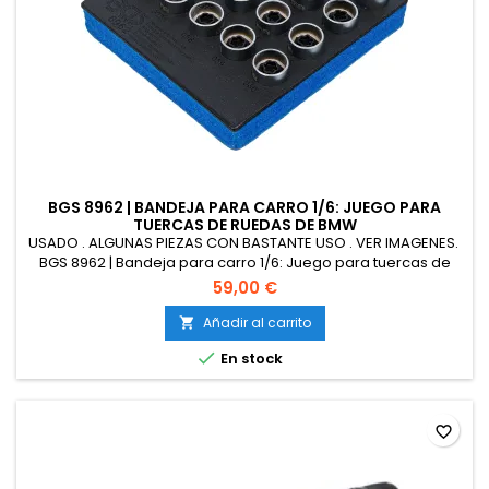
BGS 8962 | BANDEJA PARA CARRO 1/6: JUEGO PARA
TUERCAS DE RUEDAS DE BMW
USADO . ALGUNAS PIEZAS CON BASTANTE USO . VER IMAGENES.
BGS 8962 | Bandeja para carro 1/6: Juego para tuercas de
ruedas de BMW | 20 piezas
59,00 €
Añadir al carrito


En stock
favorite_border