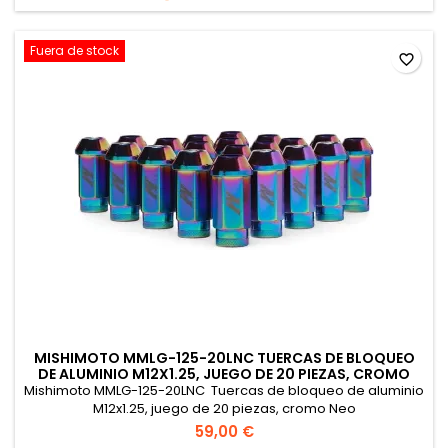
Fuera de stock
favorite_border
MISHIMOTO MMLG-125-20LNC TUERCAS DE BLOQUEO
DE ALUMINIO M12X1.25, JUEGO DE 20 PIEZAS, CROMO
NEO
Mishimoto MMLG-125-20LNC Tuercas de bloqueo de aluminio
M12x1.25, juego de 20 piezas, cromo Neo
59,00 €