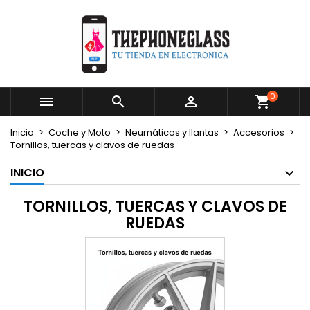
×
×
×
×
Mi lista de deseos
((modalTitle))
Crear lista de deseos
Iniciar sesión
Crear nueva lista
add_circle_outline
((confirmMessage))
Debe iniciar sesión para guardar productos en su
Nombre de la lista de deseos
lista de deseos.
0



((cancelText))
((modalDeleteText))
Cancelar
Iniciar sesión
Inicio
Coche y Moto
Neumáticos y llantas
Accesorios
Cancelar
Crear lista de deseos
Tornillos, tuercas y clavos de ruedas
INICIO
TORNILLOS, TUERCAS Y CLAVOS DE
RUEDAS