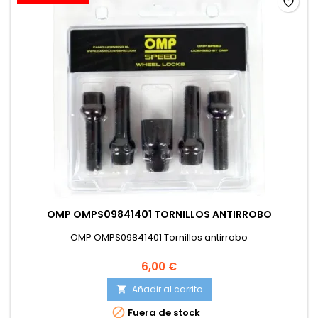
favorite_border
OMP OMPS09841401 TORNILLOS ANTIRROBO
OMP OMPS09841401 Tornillos antirrobo
6,00 €
Añadir al carrito


Fuera de stock